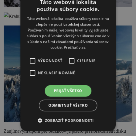
Táto webová lokalita
používa súbory cookie.
Táto webová lokalita používa súbory cookie na
zlepšenie používateľskej skúsenosti.
Používaním našej webovej lokality vyjadrujete
súhlas s používaním všetkých súborov cookie v
súlade s našimi zásadami používania súborov
cookie.
Prečítať viac
VÝKONNOSŤ
CIELENIE
NEKLASIFIKOVANÉ
PRIJAŤ VŠETKO
ODMIETNUŤ VŠETKO
ZOBRAZIŤ PODROBNOSTI
Zaujímavým tipom pre otužilcov je jazero pri horskom stredisku