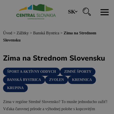
SK
REZERVÁCIA ZÁŽITKOV
Úvod
>
Zážitky
>
Banská Bystrica
>
Zima na Strednom
Slovensku
Región
Zima na Strednom Slovensku
Banská Bystrica
Zvolen
ŠPORT A AKTÍVNY ODDYCH
ZIMNÉ ŠPORTY
Kremnica
BANSKÁ BYSTRICA
ZVOLEN
KREMNICA
Krupina
KRUPINA
Infocentrá
Zima v regióne Stredné Slovensko? To musíte jednoducho zažiť!
Vďaka čarovnej prírode a výhodnej polohe s kopcovitým