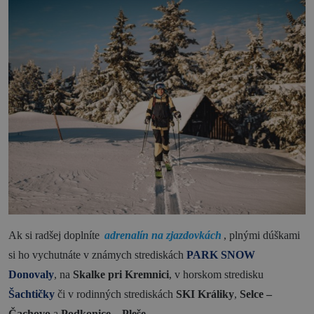
Ak si radšej doplníte
adrenalín na zjazdovkách
, plnými dúškami
si ho vychutnáte v známych strediskách
PARK SNOW
Donovaly
, na
Skalke pri Kremnici
, v horskom stredisku
Šachtičky
či v rodinných strediskách
SKI Králiky
,
Selce –
Čachovo
a
Podkonice – Pleše
.