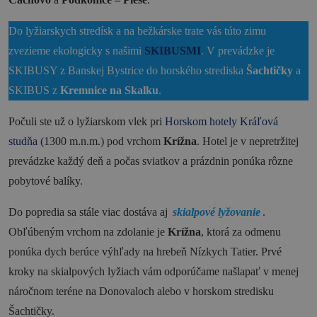
Do lyžiarskych stredísk a na bežkárske trate vás túto zimu
zvezieme ekologicky s našimi
SKIBUSMI
. V prevádzke je
SKIBUSY z Banskej Bystrice do horského strediska
Šachtičky
a
SKIBUS z
Kremnice na Skalku
.
Počuli ste už o lyžiarskom vlek pri
Horskom hotely Kráľová
studňa
(1300 m.n.m.) pod vrchom
Krížna
. Hotel je v nepretržitej
prevádzke každý deň a počas sviatkov a prázdnin ponúka rôzne
pobytové balíky.
Do popredia sa stále viac dostáva aj
skialpové lyžovanie
.
Obľúbeným vrchom na zdolanie je
Krížna
, ktorá za odmenu
ponúka dych berúce výhľady na hrebeň Nízkych Tatier. Prvé
kroky na skialpových lyžiach vám odporúčame našlapať v menej
náročnom teréne na Donovaloch alebo v horskom stredisku
Šachtičky.