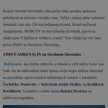
Novinky a podujatia
Región Stredné Slovensko vám počas zimy ponúka spektrum
príležitostí na trávenie voľného času. Veľké i menej rušné lyžiarske
Novinky
strediská, viac ako 250 km bežkárskych tratí, široké možnosti
Kalendár podujatí
skialpinizmu, SKIBUSY do top lyžiarskych lokalít, jazerá na
Blog
otužovanie či špičkové wellness centrá? Toto všetko na vás čaká
počas ZIMY na Strednom Slovensku.
OOCR
ZIMNÝ ADRENALÍN na Strednom Slovensku
Členovia
Bežkovanie
ako formu oddychu a rekreácie vyhľadáva čoraz viac
Kontakt
ľudí. Ak ste milovníkmi tohto športu svoju stopu môžete zanechať
Zverejnené dokumenty
na pravidelne upravovaných bežkárskych tratiach v lokalitách
Šachtičky
,
Donovaly
, v
bežeckom areály Skalka
, na
Králikoch
,
Kordíkoch
, či priamo v centre mesta
Banská Bystrica
na
plážovom kúpalisku.