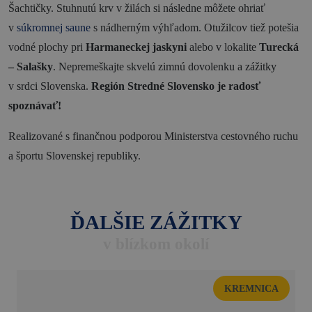
Šachtičky. Stuhnutú krv v žilách si následne môžete ohriať
v
súkromnej saune
s nádherným výhľadom. Otužilcov tiež potešia
vodné plochy pri
Harmaneckej jaskyni
alebo v lokalite
Turecká
– Salašky
. Nepremeškajte skvelú zimnú dovolenku a zážitky
v srdci Slovenska.
Región Stredné Slovensko je
radosť
spoznávať!
Realizované s finančnou podporou Ministerstva cestovného ruchu
a športu Slovenskej republiky.
ĎALŠIE ZÁŽITKY
v blízkom okolí
KREMNICA