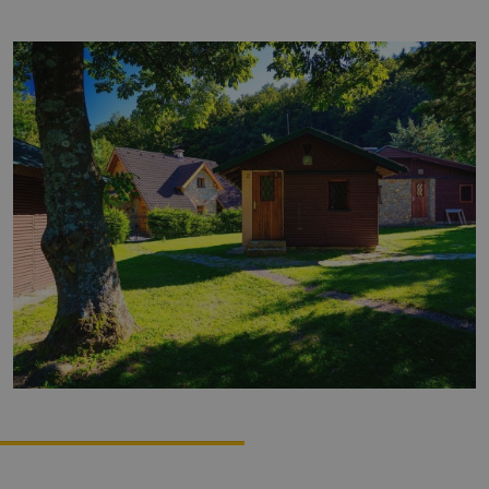
Zážitky
História a kultúra
Relax a wellness
Šport a aktívny oddych
Gastronómia
Ubytovanie
TOP zážitky
Zážitky na Strednom Slovensku
3 veci, ktoré ste o Kremnici pravdepodobne
nevedeli (a ako ju zažiť úplne inak!)
MÚZPAS = 8 kultúrnych zážitkov s 1 pasom
Riders Park Donovaly