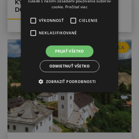
súlade s našimi zásadami používania súborov
KYVADLOVKA – RIDERS PARK
cookie.
Prečítať viac
DONOVALY
VÝKONNOSŤ
CIELENIE
NEKLASIFIKOVANÉ
BANSKÁ BYSTRICA
PRIJAŤ VŠETKO
ODMIETNUŤ VŠETKO
ZOBRAZIŤ PODROBNOSTI