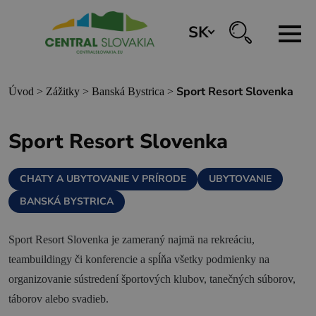
SK
REZERVÁCIA ZÁŽITKOV
Sport Resort Slovenka
Úvod
>
Zážitky
>
Banská Bystrica
>
Región
Sport Resort Slovenka
Banská Bystrica
CHATY A UBYTOVANIE V PRÍRODE
UBYTOVANIE
Zvolen
BANSKÁ BYSTRICA
Kremnica
Krupina
Sport Resort Slovenka je zameraný najmä na rekreáciu,
teambuildingy či konferencie a spĺňa všetky podmienky na
Infocentrá
organizovanie sústredení športových klubov, tanečných súborov,
táborov alebo svadieb.