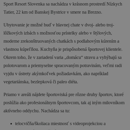
Sport Resort Slovenka sa nachádza v krásnom prostredí Nízkych
Novinky a podujatia
Tatier, 22 km od Banskej Bystrice v smere na Brezno.
Novinky
Ubytovanie je možné buď v hlavnej chate v dvoj- alebo troj-
lôžkových izbách s možnosťou prístelky alebo v štýlových,
Kalendár podujatí
moderne zrekonštruovaných chatkách s podlahovým kúrením a
Blog
vlastnou kúpeľňou. Kuchyňa je prispôsobená športovej klientele.
OOCR
Okrem toho, že v zariadení varia „domácu“ stravu a vyhýbajú sa
polotovarom a priemyselne spracovaným potravinám, veľmi radi
Členovia
vyjdu v ústrety akýmkoľvek požiadavkám, ako napríklad
Kontakt
vegetariánska, bezlepková či paleo diéta.
Zverejnené dokumenty
Priamo v areáli nájdete športoviská pre rôzne druhy športov, ktoré
poslúžia ako profesionálnym športovcom, tak aj iným milovníkom
aktívneho oddychu. Nachádza sa tu:
telocvičňa/školiaca miestnosť s videoprojekciou a