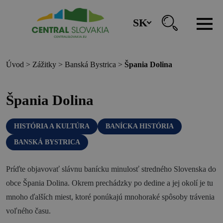
SK
REZERVÁCIA ZÁŽITKOV
Úvod
>
Zážitky
>
Banská Bystrica
>
Špania Dolina
Región
Špania Dolina
Banská Bystrica
HISTÓRIA A KULTÚRA
BANÍCKA HISTÓRIA
Zvolen
BANSKÁ BYSTRICA
Kremnica
Krupina
Príďte objavovať slávnu banícku minulosť stredného Slovenska do
obce Špania Dolina. Okrem prechádzky po dedine a jej okolí je tu
Infocentrá
mnoho ďalších miest, ktoré ponúkajú mnohoraké spôsoby trávenia
voľného času.