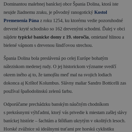
Dominantou malebnej baníckej obce Špania Dolina, ktorá iste
Novinky a podujatia
neujde žiadnemu zraku, je pôvodný ranogotický
Kostol
Premenenia Pána
z roku 1254, ku ktorému vedie pozoruhodné
Novinky
drevené kryté schodisko so 162 drevenými schodmi. Ďalej v obci
Kalendár podujatí
nájdete
typické banícke domy z 19. storočia
, omietané hlinou a
Blog
bielené vápnom s drevenou šindľovou strechou.
OOCR
Špania Dolina bola preslávená po celej Európe bohatým
náleziskom medenej rudy. O jej historickom význame svedčí
Členovia
okrem iného aj to, že tamojšiu meď mal na svojich lodiach
Kontakt
dokonca aj Krištof Kolumbus. Slávny maliar Sandro Botticelli zas
Zverejnené dokumenty
používal špaňodolinskú zelenú farbu.
Odporúčame prechádzku banským náučným chodníkom
s prekrásnymi výhľadmi, ktorý vás privedie k miestam zašlej slávy
baníckej histórie – šachtám a štôlňam ukrytým v okolitých lesoch.
Horské zvážnice sú ideálnymi traťami pre horskú cyklistiku