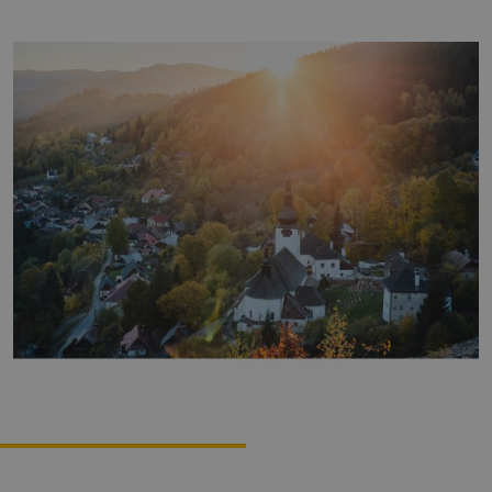
Zážitky
História a kultúra
Relax a wellness
Šport a aktívny oddych
Gastronómia
Ubytovanie
TOP zážitky
Zážitky na Strednom Slovensku
3 veci, ktoré ste o Kremnici pravdepodobne
nevedeli (a ako ju zažiť úplne inak!)
MÚZPAS = 8 kultúrnych zážitkov s 1 pasom
Riders Park Donovaly