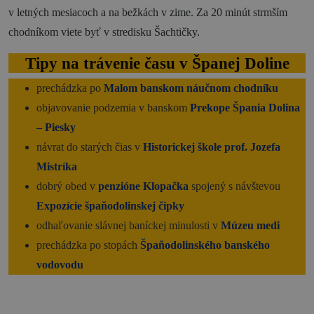
v letných mesiacoch a na bežkách v zime. Za 20 minút strmším
chodníkom viete byť v stredisku Šachtičky.
Tipy na trávenie času v Španej Doline
prechádzka po
Malom banskom náučnom chodníku
objavovanie podzemia v banskom
Prekope Špania Dolina
– Piesky
návrat do starých čias v
Historickej škole prof. Jozefa
Mistríka
dobrý obed v
penzióne Klopačka
spojený s návštevou
Expozície špaňodolinskej čipky
odhaľovanie slávnej baníckej minulosti v
Múzeu medi
prechádzka po stopách
Špaňodolinského banského
vodovodu