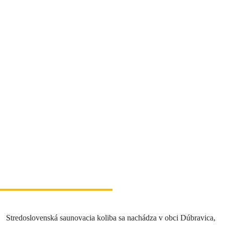
Zážitky
História a kultúra
Relax a wellness
Šport a aktívny oddych
Gastronómia
Ubytovanie
TOP zážitky
Zážitky na Strednom Slovensku
3 veci, ktoré ste o Kremnici pravdepodobne
nevedeli (a ako ju zažiť úplne inak!)
MÚZPAS = 8 kultúrnych zážitkov s 1 pasom
Riders Park Donovaly
Stredoslovenská saunovacia koliba sa nachádza v obci Dúbravica,