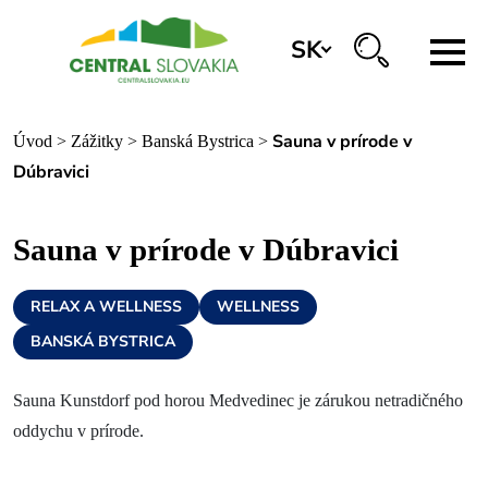
SK
REZERVÁCIA ZÁŽITKOV
Sauna v prírode v
Úvod
>
Zážitky
>
Banská Bystrica
>
Dúbravici
Región
Sauna v prírode v Dúbravici
Banská Bystrica
Zvolen
RELAX A WELLNESS
WELLNESS
Kremnica
BANSKÁ BYSTRICA
Krupina
Sauna Kunstdorf pod horou Medvedinec je zárukou netradičného
Infocentrá
oddychu v prírode.