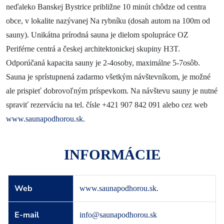
neďaleko Banskej Bystrice približne 10 minút chôdze od centra
Novinky a podujatia
obce, v lokalite nazývanej Na rybníku (dosah autom na 100m od
sauny). Unikátna prírodná sauna je dielom spolupráce OZ
Novinky
Periférne centrá a českej architektonickej skupiny H3T.
Kalendár podujatí
Odporúčaná kapacita sauny je 2-4osoby, maximálne 5-7osôb.
Blog
Sauna je sprístupnená zadarmo všetkým návštevníkom, je možné
ale prispieť dobrovoľným príspevkom. Na návštevu sauny je nutné
OOCR
spraviť rezerváciu na tel. čísle +421 907 842 091 alebo cez web
Členovia
www.saunapodhorou.sk
.
Kontakt
INFORMÁCIE
Zverejnené dokumenty
Web
www.saunapodhorou.sk
.
E-mail
info@saunapodhorou.sk