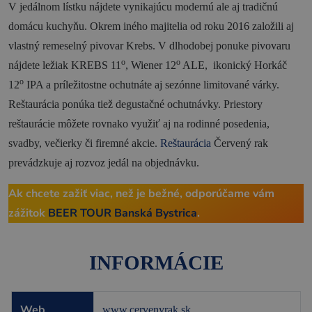
V jedálnom lístku nájdete vynikajúcu modernú ale aj tradičnú
Novinky a podujatia
domácu kuchyňu. Okrem iného majitelia od roku 2016 založili aj
vlastný remeselný pivovar Krebs. V dlhodobej ponuke pivovaru
Novinky
o
o
nájdete ležiak KREBS 11
, Wiener 12
ALE, ikonický Horkáč
Kalendár podujatí
o
12
IPA a príležitostne ochutnáte aj sezónne limitované várky.
Reštaurácia ponúka tiež degustačné ochutnávky. Priestory
Blog
reštaurácie môžete rovnako využiť aj na rodinné posedenia,
OOCR
svadby, večierky či firemné akcie.
Reštaurácia
Červený rak
Členovia
prevádzkuje aj rozvoz jedál na objednávku.
Kontakt
Ak chcete zažiť viac, než je bežné, odporúčame vám
Zverejnené dokumenty
zážitok
BEER TOUR Banská Bystrica
.
INFORMÁCIE
Web
www.cervenyrak.sk