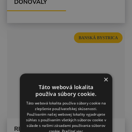
DONOVALY
BANSKÁ BYSTRICA
×
Táto webová lokalita
používa súbory cookie.
Táto webová lokalita používa súbory cookie na
zlepšenie používateľskej skúsenosti.
Používaním našej webovej lokality vyjadrujete
súhlas s používaním všetkých súborov cookie v
súlade s našimi zásadami používania súborov
RIDERS PARK DONOVALY
cookie.
Prečítať viac