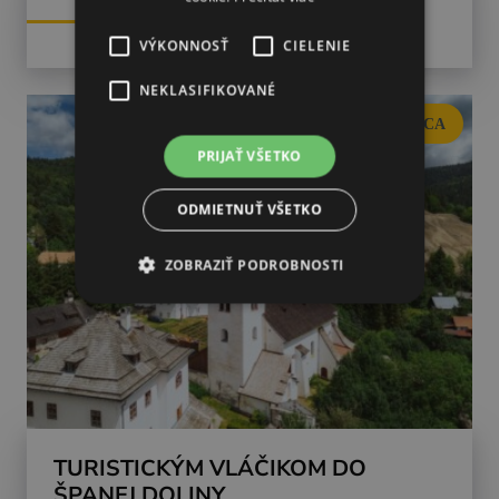
VÝKONNOSŤ
CIELENIE
NEKLASIFIKOVANÉ
BANSKÁ BYSTRICA
PRIJAŤ VŠETKO
ODMIETNUŤ VŠETKO
ZOBRAZIŤ PODROBNOSTI
TURISTICKÝM VLÁČIKOM DO
ŠPANEJ DOLINY