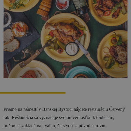
Zážitky
História a kultúra
Relax a wellness
Šport a aktívny oddych
Gastronómia
Ubytovanie
TOP zážitky
Zážitky na Strednom Slovensku
3 veci, ktoré ste o Kremnici pravdepodobne
nevedeli (a ako ju zažiť úplne inak!)
MÚZPAS = 8 kultúrnych zážitkov s 1 pasom
Priamo na námestí v Banskej Bystrici nájdete reštauráciu Červený
rak. Reštaurácia sa vyznačuje svojou vernosťou k tradíciám,
Riders Park Donovaly
pričom si zakladá na kvalitu, čerstvosť a pôvod surovín.