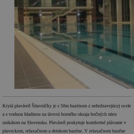
Krytá plaváreň Štiavničky je s 50m bazénom z nehrdzavejúcej ocele
a s vodnou hladinou na úrovni horného okraja bočných stien
unikátom na Slovensku. Plaváreň poskytuje komfortné plávanie v
plaveckom, relaxačnom a detskom bazéne. V relaxačnom bazéne