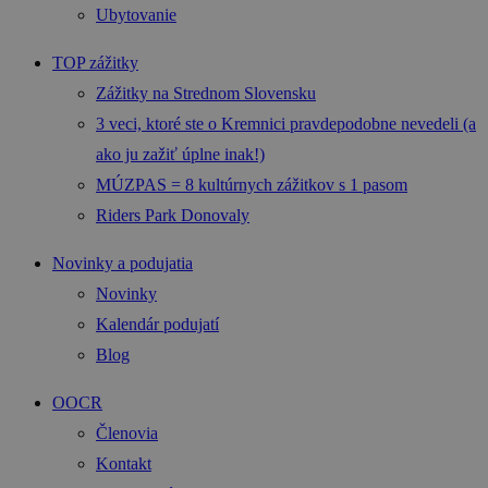
Ubytovanie
TOP zážitky
Zážitky na Strednom Slovensku
3 veci, ktoré ste o Kremnici pravdepodobne nevedeli (a
ako ju zažiť úplne inak!)
MÚZPAS = 8 kultúrnych zážitkov s 1 pasom
Riders Park Donovaly
Novinky a podujatia
Novinky
Kalendár podujatí
Blog
OOCR
Členovia
Kontakt