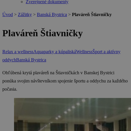
Zverejnené dokumenty
Úvod
>
Zážitky
>
Banská Bystrica
>
Plaváreň Štiavničky
Plaváreň Štiavničky
Relax a wellness
Aquaparky a kúpaliská
Wellness
Šport a aktívny
oddych
Banská Bystrica
Obľúbená krytá plaváreň na Štiavničkách v Banskej Bystrici
ponúka svojim návštevníkom spojenie športu a oddychu za každého
počasia.