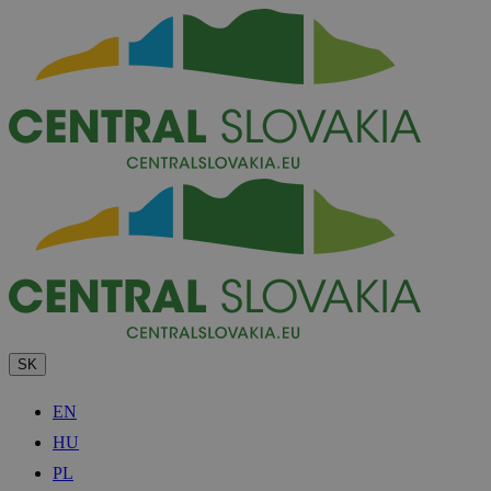
SK
EN
HU
PL