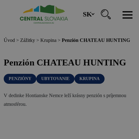
SK
REZERVÁCIA ZÁŽITKOV
Úvod
>
Zážitky
>
Krupina
>
Penzión CHATEAU HUNTING
Región
Penzión CHATEAU HUNTING
Banská Bystrica
PENZIÓNY
UBYTOVANIE
KRUPINA
Zvolen
Kremnica
V dedinke Hontianske Nemce leží krásny penzión s príjemnou
Krupina
atmosférou.
Infocentrá