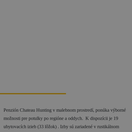
Zážitky
História a kultúra
Relax a wellness
Šport a aktívny oddych
Gastronómia
Ubytovanie
TOP zážitky
Zážitky na Strednom Slovensku
3 veci, ktoré ste o Kremnici pravdepodobne
nevedeli (a ako ju zažiť úplne inak!)
MÚZPAS = 8 kultúrnych zážitkov s 1 pasom
Penzión Chateau Hunting v malebnom prostredí, ponúka výborné
možnosti pre potulky po regióne a oddych. K dispozícii je 19
Riders Park Donovaly
ubytovacích izieb (33 lôžok) . Izby sú zariadené v rustikálnom