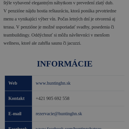
štýle vybavené elegantným nábytkom v prevedení zlatý dub.
Novinky a podujatia
V penzióne nájdu hostia reštauráciu, ktorá ponúka prvotriedne
menu a vynikajúci výber vín. Počas letných dní je otvorená aj
Novinky
terasa. V penzióne je možné usporiadať svadby, posedenia či
Kalendár podujatí
teambuildingy. Oddýchnuť si môžu návštevníci v menšom
wellness, ktoré ale zahŕňa saunu či jacuzzi.
Blog
OOCR
INFORMÁCIE
Členovia
Kontakt
Web
www.huntinghn.sk
Zverejnené dokumenty
Kontakt
+421 905 692 558
E-mail
rezervacie@huntinghn.sk
Facebook
www.facebook.com/huntingchateau