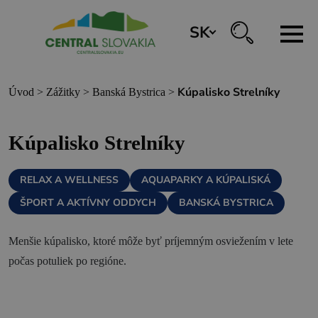
SK
REZERVÁCIA ZÁŽITKOV
Kúpalisko Strelníky
Úvod
>
Zážitky
>
Banská Bystrica
>
Región
Kúpalisko Strelníky
Banská Bystrica
RELAX A WELLNESS
AQUAPARKY A KÚPALISKÁ
Zvolen
ŠPORT A AKTÍVNY ODDYCH
BANSKÁ BYSTRICA
Kremnica
Krupina
Menšie kúpalisko, ktoré môže byť príjemným osviežením v lete
počas potuliek po regióne.
Infocentrá