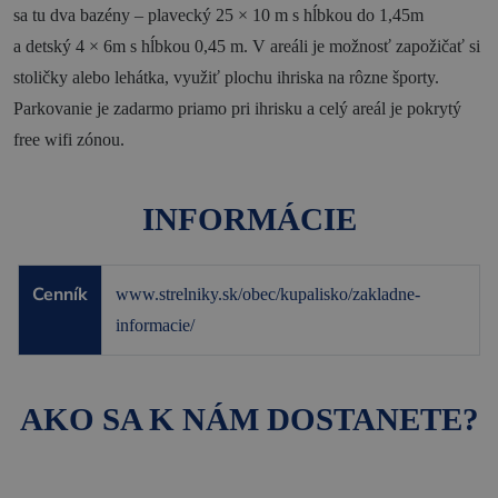
sa tu dva bazény – plavecký 25 × 10 m s hĺbkou do 1,45m
Novinky a podujatia
a detský 4 × 6m s hĺbkou 0,45 m. V areáli je možnosť zapožičať si
stoličky alebo lehátka, využiť plochu ihriska na rôzne športy.
Novinky
Parkovanie je zadarmo priamo pri ihrisku a celý areál je pokrytý
Kalendár podujatí
free wifi zónou.
Blog
OOCR
INFORMÁCIE
Členovia
Cenník
www.strelniky.sk/obec/kupalisko/zakladne-
Kontakt
informacie/
Zverejnené dokumenty
AKO SA K NÁM DOSTANETE?