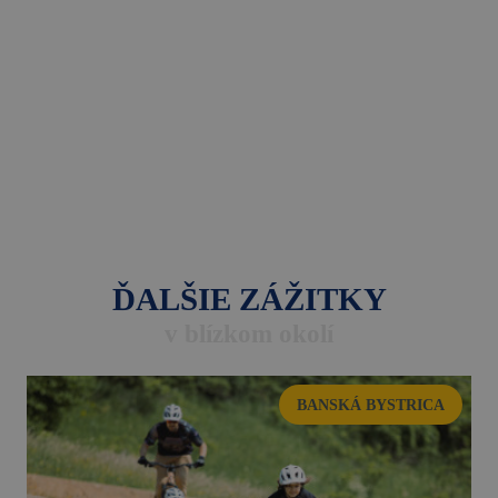
ĎALŠIE ZÁŽITKY
v blízkom okolí
BANSKÁ BYSTRICA