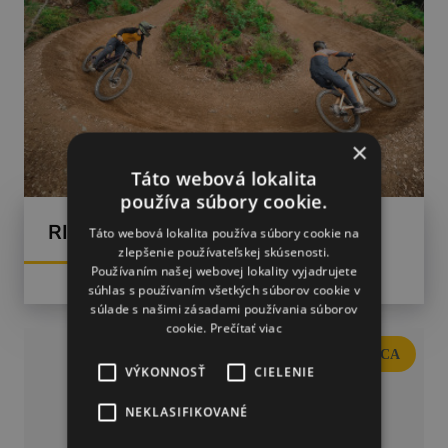
×
Táto webová lokalita
používa súbory cookie.
RIDERS PARK DONOVALY
Táto webová lokalita používa súbory cookie na
zlepšenie používateľskej skúsenosti.
Používaním našej webovej lokality vyjadrujete
súhlas s používaním všetkých súborov cookie v
súlade s našimi zásadami používania súborov
cookie.
Prečítať viac
BANSKÁ BYSTRICA
VÝKONNOSŤ
CIELENIE
NEKLASIFIKOVANÉ