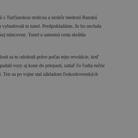
skú s Turčianskou stolicou a neskôr medenú Banskú
a vybudovali tu tunel. Predpokladáme, že ho nechala
ej mincovne. Tunel a samotná cesta skrátila
ti sa tu odohrali práve počas tejto revolúcie, keď
ali vozy aj kone do priepasti, zatiaľ čo ľudia ručne
lad. Ten sa po vojne stal základom československých