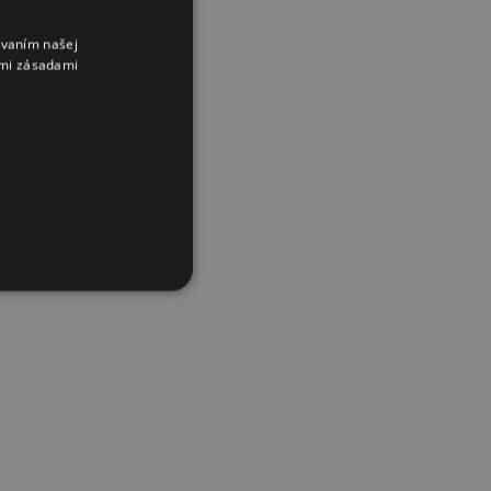
ívaním našej
imi zásadami