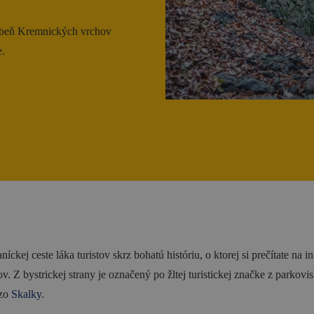
Blog
hrebeň Kremnických vrchov
e.
íckej ceste láka turistov skrz bohatú históriu, o ktorej si prečítate na
rov. Z bystrickej strany je označený po žltej turistickej značke z park
 zo
Skalky
.