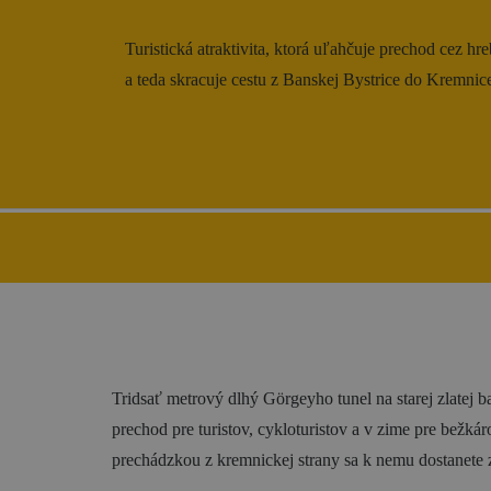
Gastronómia
Turistická atraktivita, ktorá uľahčuje prechod cez 
Ubytovanie
a teda skracuje cestu z Banskej Bystrice do Kremnic
Tridsať metrový dlhý Görgeyho tunel na starej zlatej ban
prechod pre turistov, cykloturistov a v zime pre bežká
prechádzkou z kremnickej strany sa k nemu dostanete