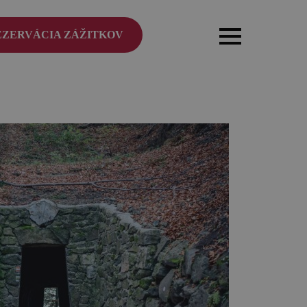
EZERVÁCIA ZÁŽITKOV
OCR
enovia
ntakt
erejnené dokumenty