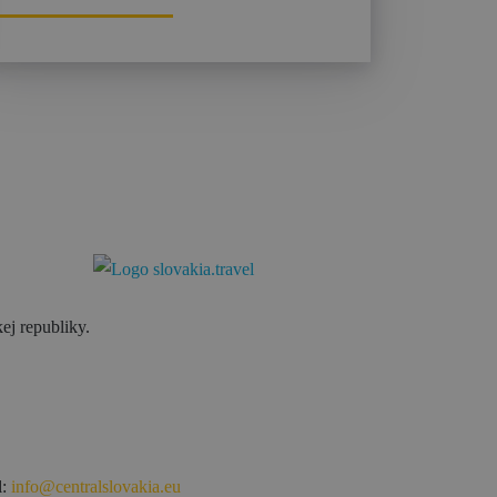
ej republiky.
l:
info@centralslovakia.eu