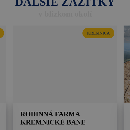
ĎALŠIE ZÁŽITKY
v blízkom okolí
KREMNICA
RODINNÁ FARMA
KREMNICKÉ BANE