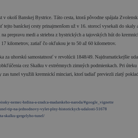
est v okolí Banskej Bystrice. Táto cesta, ktorá pôvodne spájala Zvolen
 tejto baníckej cesty prinajmenšom už v 16. storocí vysekali do skaly 
a prepravu medi a striebra z bystrických a tajovských hút do kremnick
7 kilometrov, zatiaľ čo okľukou je to 50 až 60 kilometrov.
 za uhorskú samostatnosť v revolúcii 1848/49. Najdramatickejšie udalos
bkľúčenia cez Skalku v extrémnych zimných podmienkach. Pri úteku pad
 zas tunel využili kremnickí minciari, ktorí tadiaľ previezli zlatý pok
-spissky-nemec-hrdina-a-zradca-madarskeho-naroda/#google_vignette
tunel-tip-na-jednodnovy-vylet-plny-historickych-udalosti-51678
sta-skalku-gergelyho-tunel/