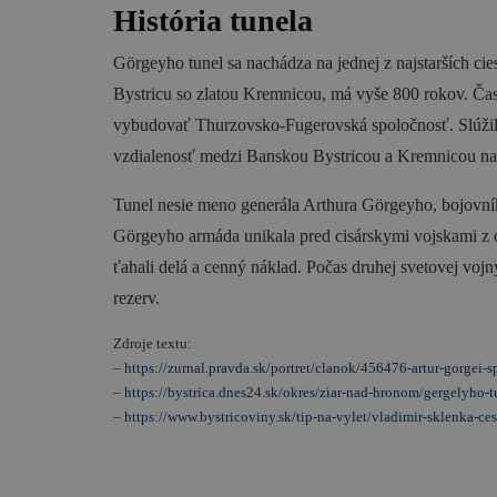
História tunela
Görgeyho tunel sa nachádza na jednej z najstarších ci
Bystricu so zlatou Kremnicou, má vyše 800 rokov. Časť
vybudovať Thurzovsko-Fugerovská spoločnosť. Slúžil n
vzdialenosť medzi Banskou Bystricou a Kremnicou na 1
Tunel nesie meno generála Arthura Görgeyho, bojovníka
Görgeyho armáda unikala pred cisárskymi vojskami z o
ťahali delá a cenný náklad. Počas druhej svetovej vojny
rezerv.
Zdroje textu:
–
https://zurnal.pravda.sk/portret/clanok/456476-artur-gorgei
–
https://bystrica.dnes24.sk/okres/ziar-nad-hronom/gergelyho-
–
https://www.bystricoviny.sk/tip-na-vylet/vladimir-sklenka-ce