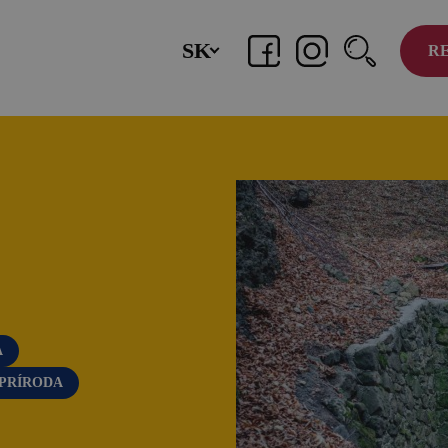
SK
R
TOP zážitky
O
Zážitky na Strednom Slovensku
Čl
3 veci, ktoré ste o Kremnici pravdepodobne
Ko
nevedeli (a ako ju zažiť úplne inak!)
Zv
MÚZPAS = 8 kultúrnych zážitkov s 1
pasom
Riders Park Donovaly
Novinky a podujatia
A
 PRÍRODA
Novinky
Kalendár podujatí