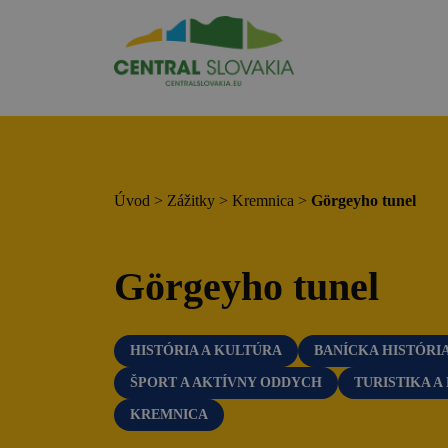
Región
Banská Bystrica
Zvolen
Kremnica
Úvod
>
Zážitky
>
Kremnica
>
Görgeyho tunel
Krupina
Infocentrá
Görgeyho tunel
Zážitky
HISTÓRIA A KULTÚRA
BANÍCKA HISTÓRI
História a kultúra
ŠPORT A AKTÍVNY ODDYCH
TURISTIKA A
Relax a wellness
KREMNICA
Šport a aktívny oddych