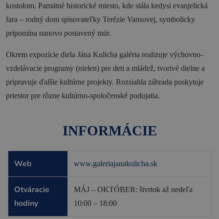
kostolom. Pamätné historické miesto, kde stála kedysi evanjelická
fara – rodný dom spisovateľky Terézie Vansovej, symbolicky
pripomína nanovo postavený múr.
Okrem expozície diela Jána Kulicha galéria realizuje výchovno-
vzdelávacie programy (nielen) pre deti a mládež, tvorivé dielne a
pripravuje ďalšie kultúrne projekty. Rozsiahla záhrada poskytuje
priestor pre rôzne kultúrno-spoločenské podujatia.
INFORMÁCIE
Web
www.galeriajanakulicha.sk
Otváracie
MÁJ – OKTÓBER: štvrtok až nedeľa
hodiny
10:00 – 18:00