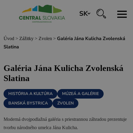
SK
REZERVÁCIA ZÁŽITKOV
Galéria Jána Kulicha Zvolenská
Úvod
>
Zážitky
>
Zvolen
>
Slatina
Región
Galéria Jána Kulicha Zvolenská
Banská Bystrica
Slatina
Zvolen
Kremnica
HISTÓRIA A KULTÚRA
MÚZEÁ A GALÉRIE
Krupina
BANSKÁ BYSTRICA
ZVOLEN
Infocentrá
Moderná dvojpodlažná galéria s priestrannou záhradou prezentuje
tvorbu národného umelca Jána Kulicha.