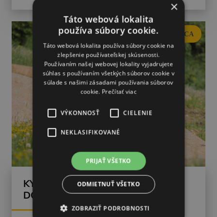
×
Táto webová lokalita
používa súbory cookie.
BANSKÁ BYSTRICA
Táto webová lokalita používa súbory cookie na
zlepšenie používateľskej skúsenosti.
Používaním našej webovej lokality vyjadrujete
súhlas s používaním všetkých súborov cookie v
súlade s našimi zásadami používania súborov
cookie.
Prečítať viac
VÝKONNOSŤ
CIELENIE
NEKLASIFIKOVANÉ
PRIJAŤ VŠETKO
KYVADLOVKA – RIDERS PARK
ODMIETNUŤ VŠETKO
DONOVALY
ZOBRAZIŤ PODROBNOSTI