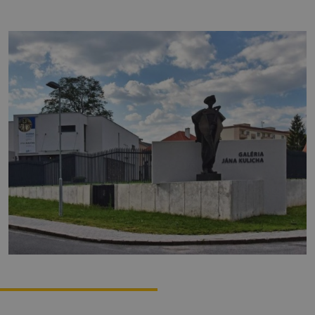
Zážitky
História a kultúra
Relax a wellness
Šport a aktívny oddych
Gastronómia
Ubytovanie
TOP zážitky
Zážitky na Strednom Slovensku
3 veci, ktoré ste o Kremnici pravdepodobne
nevedeli (a ako ju zažiť úplne inak!)
MÚZPAS = 8 kultúrnych zážitkov s 1 pasom
Riders Park Donovaly