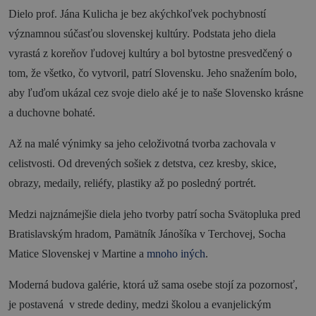
Dielo prof. Jána Kulicha je bez akýchkoľvek pochybností
Novinky a podujatia
významnou súčasťou slovenskej kultúry. Podstata jeho diela
vyrastá z koreňov ľudovej kultúry a bol bytostne presvedčený o
Novinky
tom, že všetko, čo vytvoril, patrí Slovensku. Jeho snažením bolo,
Kalendár podujatí
aby ľuďom ukázal cez svoje dielo aké je to naše Slovensko krásne
Blog
a duchovne bohaté.
OOCR
Až na malé výnimky sa jeho celoživotná tvorba zachovala v
Členovia
celistvosti. Od drevených sošiek z detstva, cez kresby, skice,
obrazy, medaily, reliéfy, plastiky až po posledný portrét.
Kontakt
Zverejnené dokumenty
Medzi najznámejšie diela jeho tvorby patrí socha Svätopluka pred
Bratislavským hradom, Pamätník Jánošíka v Terchovej, Socha
Matice Slovenskej v Martine a
mnoho iných
.
Moderná budova galérie, ktorá už sama osebe stojí za pozornosť,
je postavená v strede dediny, medzi školou a evanjelickým