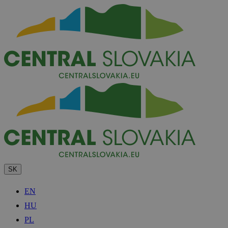
SK
EN
HU
PL