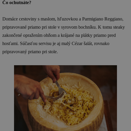
Čo ochutnáte?
Domáce cestoviny s maslom, hľuzovkou a Parmigiano Reggiano,
pripravované priamo pri stole v syrovom bochníku. K tomu steaky
zakončené opražením ohňom a krájané na plátky priamo pred
hosťami. Súčasťou servisu je aj malý Cézar šalát, rovnako
pripravovaný priamo pri stole.