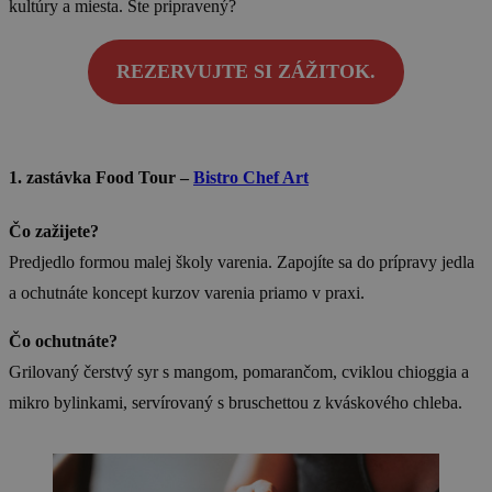
kultúry a miesta. Ste pripravený?
REZERVUJTE SI ZÁŽITOK.
1. zastávka Food Tour –
Bistro Chef Art
Čo zažijete?
Predjedlo formou malej školy varenia. Zapojíte sa do prípravy jedla
a ochutnáte koncept kurzov varenia priamo v praxi.
Čo ochutnáte?
Grilovaný čerstvý syr s mangom, pomarančom, cviklou chioggia a
mikro bylinkami, servírovaný s bruschettou z kváskového chleba.