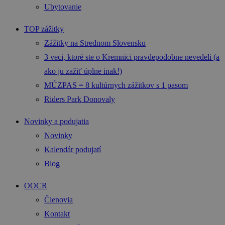
Ubytovanie
TOP zážitky
Zážitky na Strednom Slovensku
3 veci, ktoré ste o Kremnici pravdepodobne nevedeli (a
ako ju zažiť úplne inak!)
MÚZPAS = 8 kultúrnych zážitkov s 1 pasom
Riders Park Donovaly
Novinky a podujatia
Novinky
Kalendár podujatí
Blog
OOCR
Členovia
Kontakt