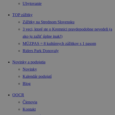
Ubytovanie
TOP zážitky
Zážitky na Strednom Slovensku
3 veci, ktoré ste o Kremnici pravdepodobne nevedeli (a
ako ju zažiť úplne inak!)
MÚZPAS = 8 kultúrnych zážitkov s 1 pasom
Riders Park Donovaly
Novinky a podujatia
Novinky
Kalendár podujatí
Blog
OOCR
Členovia
Kontakt