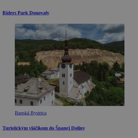
Riders Park Donovaly
Banská Bystrica
Turistickým vláčikom do Španej Doliny