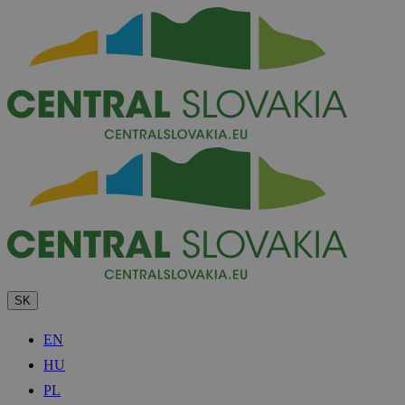
SK
EN
HU
PL