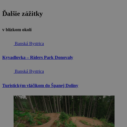
Ďalšie zážitky
v blízkom okolí
Banská Bystrica
Kyvadlovka – Riders Park Donovaly
Banská Bystrica
Turistickým vláčikom do Španej Doliny