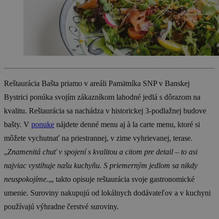
Reštaurácia Bašta priamo v areáli Pamätníka SNP v Banskej
Bystrici ponúka svojím zákazníkom lahodné jedlá s dôrazom na
kvalitu. Reštaurácia sa nachádza v historickej 3-podlažnej budove
bašty. V
ponuke
nájdete denné menu aj à la carte menu, ktoré si
môžete vychutnať na priestrannej, v zime vyhrievanej, terase.
„
Znamenitá chuť v spojení s kvalitou a citom pre detail – to asi
najviac vystihuje našu kuchyňu. S priemerným jedlom sa nikdy
neuspokojíme.
„, takto opisuje reštaurácia svoje gastronomické
umenie. Suroviny nakupujú od lokálnych dodávateľov a v kuchyni
používajú výhradne čerstvé suroviny.