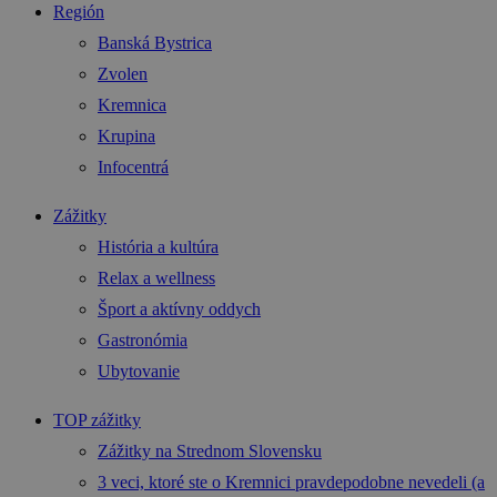
Región
Banská Bystrica
Zvolen
Kremnica
Krupina
Infocentrá
Zážitky
História a kultúra
Relax a wellness
Šport a aktívny oddych
Gastronómia
Ubytovanie
TOP zážitky
Zážitky na Strednom Slovensku
3 veci, ktoré ste o Kremnici pravdepodobne nevedeli (a