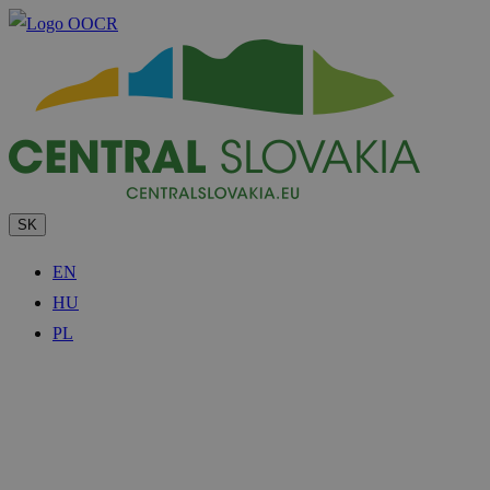
SK
EN
HU
PL