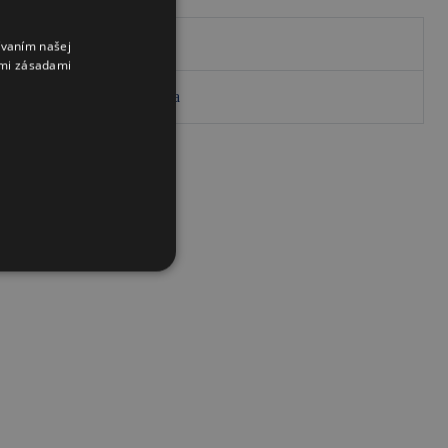
obchod.carovna.sk
ívaním našej
imi zásadami
bit.ly/barovnacarovna