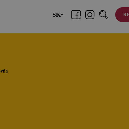
SK
R
TOP zážitky
O
Zážitky na Strednom Slovensku
Čl
3 veci, ktoré ste o Kremnici
Ko
pravdepodobne nevedeli (a ako ju zažiť
Zv
úplne inak!)
MÚZPAS = 8 kultúrnych zážitkov s 1
ovňa
pasom
Riders Park Donovaly
Novinky a podujatia
Novinky