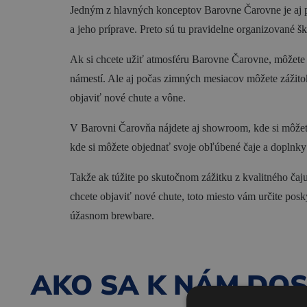
Jedným z hlavných konceptov Barovne Čarovne je aj pos
a jeho príprave. Preto sú tu pravidelne organizované ško
Ak si chcete užiť atmosféru Barovne Čarovne, môžete s
námestí. Ale aj počas zimných mesiacov môžete zážito
objaviť nové chute a vône.
V Barovni Čarovňa nájdete aj showroom, kde si môžete 
kde si môžete objednať svoje obľúbené čaje a doplnky
Takže ak túžite po skutočnom zážitku z kvalitného čaj
chcete objaviť nové chute, toto miesto vám určite pos
úžasnom brewbare.
AKO SA K NÁM DO