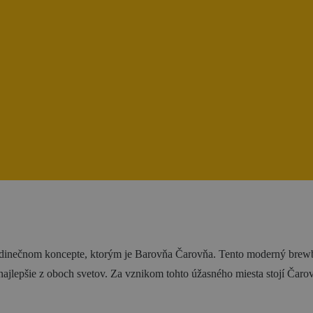
Kalendár podujatí
Blog
 jedinečnom koncepte, ktorým je Barovňa Čarovňa. Tento moderný brewb
 najlepšie z oboch svetov. Za vznikom tohto úžasného miesta stojí Čarov