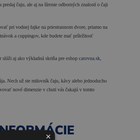
edaj čaju, ale aj na šírenie odborných znalostí o čaji
ovať pri vodnej fajke na priestrannom dvore, priamo na
tnávok a cuppingov, kde budete mať príležitosť
r slúži aj ako výkladná skriňa pre eshop
carovna.sk,
ája. Nech už ste milovník čaju, kávy alebo jednoducho
avovať nové dimenzie v chuti vás čakajú v tomto
INFORMÁCIE
×