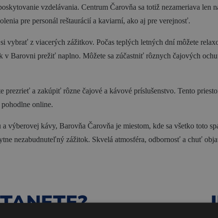
kytovanie vzdelávania. Centrum Čarovňa sa totiž nezameriava len na pr
lenia pre personál reštaurácií a kaviarní, ako aj pre verejnosť.
i vybrať z viacerých zážitkov. Počas teplých letných dní môžete relax
k v Barovni prežiť naplno. Môžete sa zúčastniť rôznych čajových ochu
prezrieť a zakúpiť rôzne čajové a kávové príslušenstvo. Tento priesto
 pohodlne online.
u a výberovej kávy, Barovňa Čarovňa je miestom, kde sa všetko toto sp
kytne nezabudnuteľný zážitok. Skvelá atmosféra, odbornosť a chuť obj
STANETE?