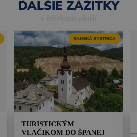
ĎALŠIE ZÁŽITKY
v blízkom okolí
BANSKÁ BYSTRICA
TURISTICKÝM
VLÁČIKOM DO ŠPANEJ