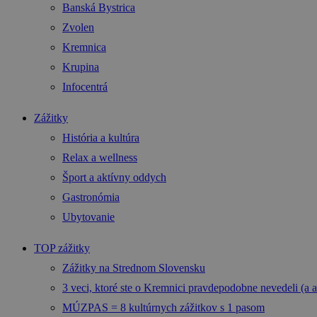
Banská Bystrica
Zvolen
Kremnica
Krupina
Infocentrá
Zážitky
História a kultúra
Relax a wellness
Šport a aktívny oddych
Gastronómia
Ubytovanie
TOP zážitky
Zážitky na Strednom Slovensku
3 veci, ktoré ste o Kremnici pravdepodobne nevedeli (a a
MÚZPAS = 8 kultúrnych zážitkov s 1 pasom