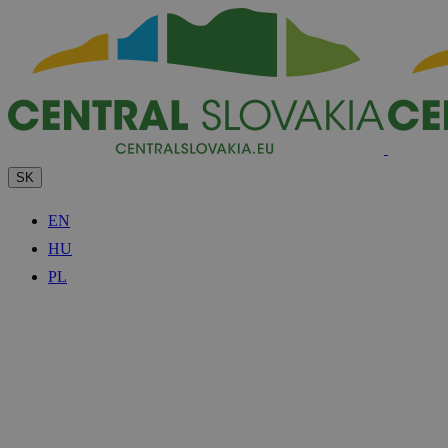
SK
EN
HU
PL