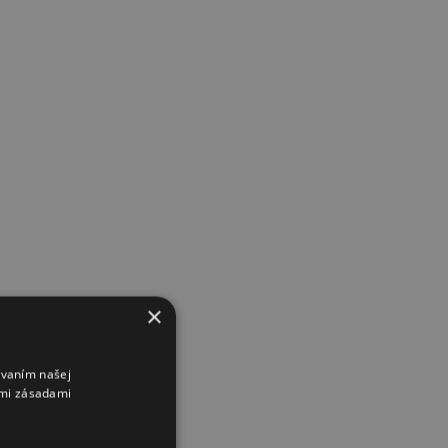
×
ívaním našej
imi zásadami