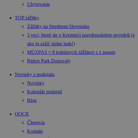
Ubytovanie
TOP zážitky
Zážitky na Strednom Slovensku
3 veci, ktoré ste o Kremnici pravdepodobne nevedeli (a
ako ju zažiť úplne inak!)
MÚZPAS = 8 kultúrnych zážitkov s 1 pasom
Riders Park Donovaly
Novinky a podujatia
Novinky
Kalendár podujatí
Blog
OOCR
Členovia
Kontakt