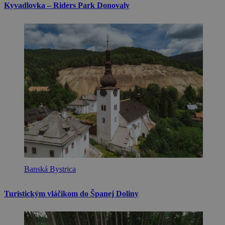
Kyvadlovka – Riders Park Donovaly
Banská Bystrica
Turistickým vláčikom do Španej Doliny