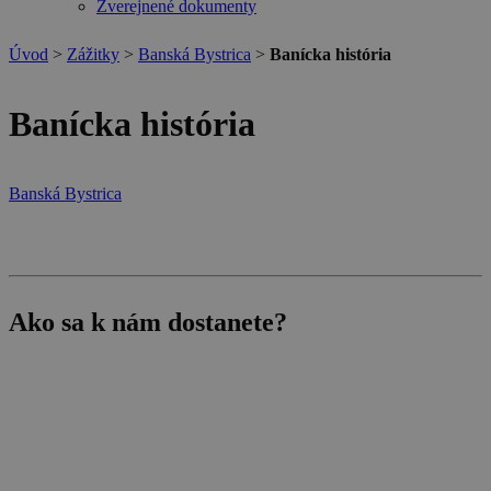
Zverejnené dokumenty
Úvod
>
Zážitky
>
Banská Bystrica
>
Banícka história
Banícka história
Banská Bystrica
Ako sa k nám dostanete?