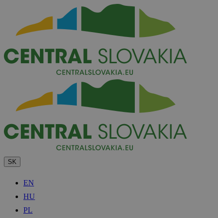
SK
EN
HU
PL