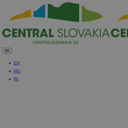
SK
EN
HU
PL