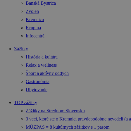
Banská Bystrica
Zvolen
Kremnica
Krupina
Infocentrá
Zážitky
História a kultúra
Relax a wellness
Šport a aktívny oddych
Gastronómia
Ubytovanie
TOP zážitky
Zážitky na Strednom Slovensku
3 veci, ktoré ste o Kremnici pravdepodobne nevedeli (a a
MÚZPAS = 8 kultúrnych zážitkov s 1 pasom