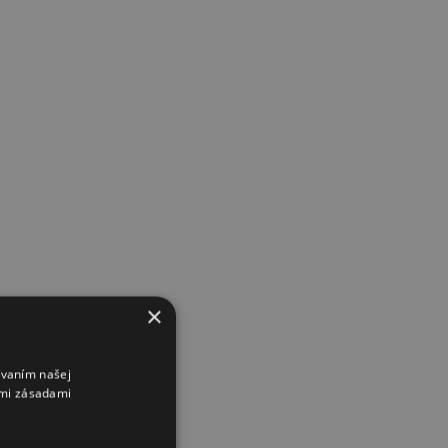
×
ívaním našej
imi zásadami