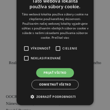
Zážitky
Táto webová lokalita
používa súbory cookie.
PARTNERI
História a kultúra
Táto webová lokalita používa súbory cookie na
zlepšenie používateľskej skúsenosti.
Relax a wellness
Používaním našej webovej lokality vyjadrujete
súhlas s používaním všetkých súborov cookie v
Šport a aktívny oddych
súlade s našimi zásadami používania súborov
Gastronómia
cookie.
Prečítať viac
Ubytovanie
VÝKONNOSŤ
CIELENIE
TOP zážitky
NEKLASIFIKOVANÉ
Realizované s finančnou podporou Ministerstva cestovného
Zážitky na Strednom Slovensku
ruchu a športu Slovenskej republiky.
PRIJAŤ VŠETKO
3 veci, ktoré ste o Kremnici pravdepodobne
nevedeli (a ako ju zažiť úplne inak!)
ODMIETNUŤ VŠETKO
KONTAKT
MÚZPAS = 8 kultúrnych zážitkov s 1 pasom
OOCR Stredné Slovensko
ZOBRAZIŤ PODROBNOSTI
Riders Park Donovaly
Námestie SNP 1 (budova Radnice)