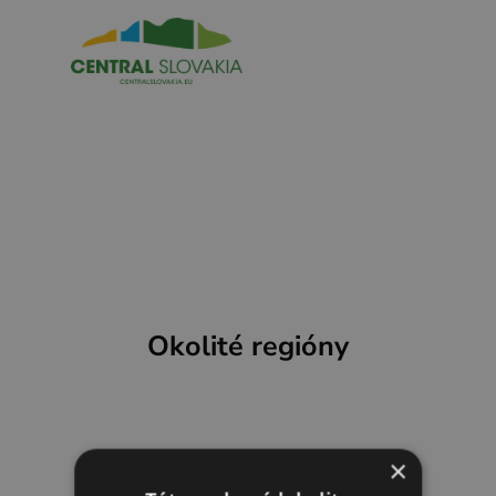
SK
REZERVÁCIA ZÁŽITKOV
Región
Banská Bystrica
Zvolen
Kremnica
Okolité regióny
Krupina
Infocentrá
×