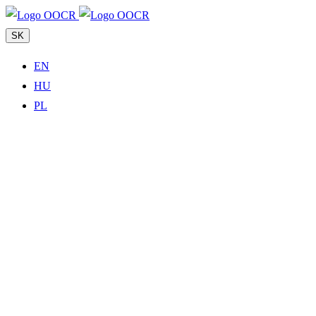
SK
EN
HU
PL