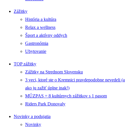
Zážitky
História a kultúra
Relax a wellness
Šport a aktívny oddych
Gastronómia
Ubytovanie
TOP zážitky
Zážitky na Strednom Slovensku
3 veci, ktoré ste o Kremnici pravdepodobne nevedeli (a
ako ju zažiť úplne inak!)
MÚZPAS = 8 kultúrnych zážitkov s 1 pasom
Riders Park Donovaly
Novinky a podujatia
Novinky