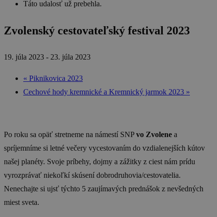
Táto udalosť už prebehla.
Zvolenský cestovateľský festival 2023
19. júla 2023
-
23. júla 2023
«
Piknikovica 2023
Cechové hody kremnické a Kremnický jarmok 2023
»
Po roku sa opäť stretneme na námestí SNP
vo Zvolene
a
spríjemníme si letné večery vycestovaním do vzdialenejších kútov
našej planéty. Svoje príbehy, dojmy a zážitky z ciest nám prídu
vyrozprávať niekoľkí skúsení dobrodruhovia/cestovatelia.
Nenechajte si ujsť týchto 5 zaujímavých prednášok z nevšedných
miest sveta.