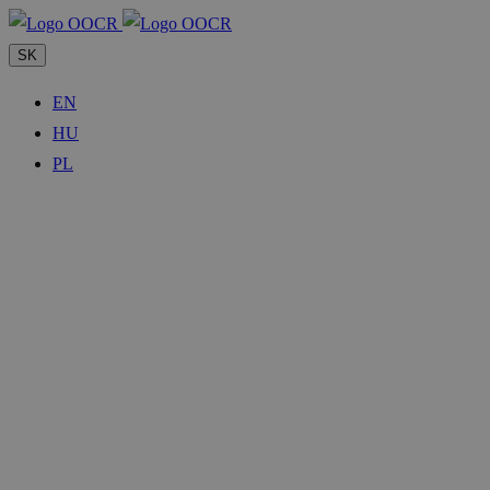
SK
EN
HU
PL