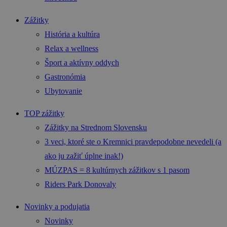
Zážitky
História a kultúra
Relax a wellness
Šport a aktívny oddych
Gastronómia
Ubytovanie
TOP zážitky
Zážitky na Strednom Slovensku
3 veci, ktoré ste o Kremnici pravdepodobne nevedeli (a
ako ju zažiť úplne inak!)
MÚZPAS = 8 kultúrnych zážitkov s 1 pasom
Riders Park Donovaly
Novinky a podujatia
Novinky