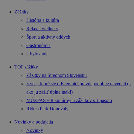
Zážitky
História a kultúra
Relax a wellness
Šport a aktívny oddych
Gastronómia
Ubytovanie
TOP zážitky
Zážitky na Strednom Slovensku
3 veci, ktoré ste o Kremnici pravdepodobne nevedeli (a
ako ju zažiť úplne inak!)
MÚZPAS = 8 kultúrnych zážitkov s 1 pasom
Riders Park Donovaly
Novinky a podujatia
Novinky