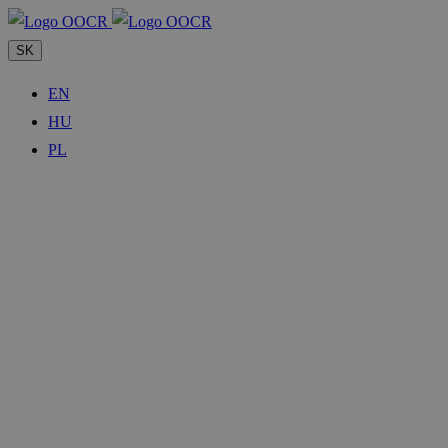
SK
EN
HU
PL