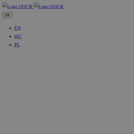
SK
EN
HU
PL