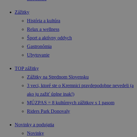
Zážitky
História a kultúra
Relax a wellness
Šport a aktívny oddych
Gastronómia
Ubytovanie
TOP zážitky
Zážitky na Strednom Slovensku
3 veci, ktoré ste o Kremnici pravdepodobne nevedeli (a
ako ju zažiť úplne inak!)
MÚZPAS = 8 kultúrnych zážitkov s 1 pasom
Riders Park Donovaly
Novinky a podujatia
Novinky