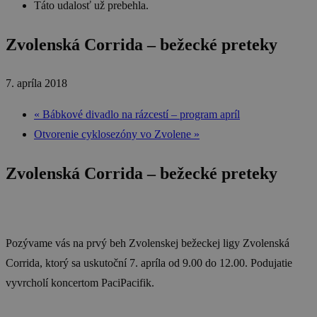
Táto udalosť už prebehla.
Zvolenská Corrida – bežecké preteky
7. apríla 2018
«
Bábkové divadlo na rázcestí – program apríl
Otvorenie cyklosezóny vo Zvolene
»
Zvolenská Corrida
– bežecké preteky
Pozývame vás na prvý beh Zvolenskej bežeckej ligy Zvolenská
Corrida, ktorý sa uskutoční 7. apríla od 9.00 do 12.00. Podujatie
vyvrcholí koncertom PaciPacifik.