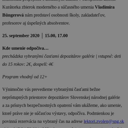
Kurátorka zbierok moderného a súčasného umenia
Vladimíra
Büngerová
nám predstaví osobnosti školy, zakladateľov,
profesorov aj úspešných absolventov.
25. september 2020
│ 15.00, 17.00
Kde umenie odpočíva…
prechádzka vybranými časťami depozitárov galérie |
vstupné: deti
do 15 rokov: 2€, dospelí: 4€
Program vhodný od 12+
Výnimočne vás prevedieme vybranými časťami bežne
neprístupných priestorov depozitárov Slovenskej národnej galérie
a za prísnych bezpečnostných opatrení vám ukážeme, ako umenie,
ktoré práve nie je súčasťou výstavy, odpočíva. Podmienkou je
povinná rezervácia na vybraný čas na adrese
lektori.zvolen@sng.sk