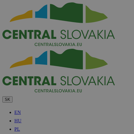
SK
EN
HU
PL