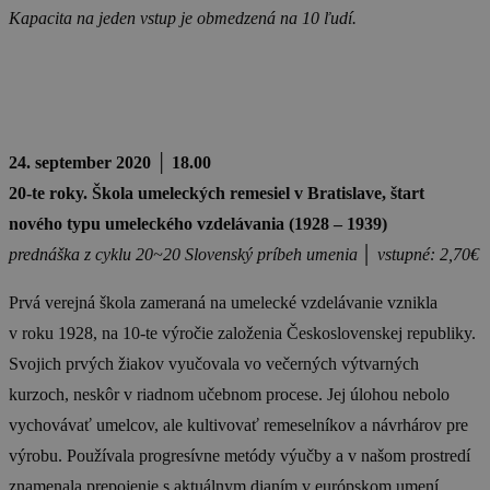
Kapacita na jeden vstup je obmedzená na 10 ľudí.
24. september 2020
│ 18.00
20-te roky. Škola umeleckých remesiel v Bratislave, štart
nového typu umeleckého vzdelávania (1928 – 1939)
prednáška z cyklu 20~20 Slovenský príbeh umenia │ vstupné: 2,70€
Prvá verejná škola zameraná na umelecké vzdelávanie vznikla
v roku 1928, na 10-te výročie založenia Československej republiky.
Svojich prvých žiakov vyučovala vo večerných výtvarných
kurzoch, neskôr v riadnom učebnom procese. Jej úlohou nebolo
vychovávať umelcov, ale kultivovať remeselníkov a návrhárov pre
výrobu. Používala progresívne metódy výučby a v našom prostredí
znamenala prepojenie s aktuálnym dianím v európskom umení.