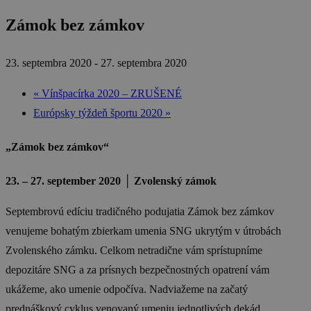
Zámok bez zámkov
23. septembra 2020
-
27. septembra 2020
«
Vínšpacírka 2020 – ZRUŠENÉ
Európsky týždeň športu 2020
»
„Zámok bez zámkov“
23. – 27. september 2020
│
Zvolenský zámok
Septembrovú edíciu tradičného podujatia Zámok bez zámkov
venujeme bohatým zbierkam umenia SNG ukrytým v útrobách
Zvolenského zámku. Celkom netradične vám sprístupníme
depozitáre SNG a za prísnych bezpečnostných opatrení vám
ukážeme, ako umenie odpočíva. Nadviažeme na začatý
prednáškový cyklus venovaný umeniu jednotlivých dekád