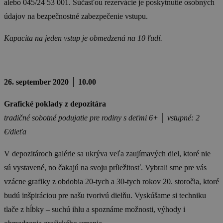
alebo 045/24 53 001. Súčasťou rezervácie je poskytnutie osobných
údajov na bezpečnostné zabezpečenie vstupu.
Kapacita na jeden vstup je obmedzená na 10 ľudí.
26. september 2020 │ 10.00
Grafické poklady z depozitára
tradičné sobotné podujatie pre rodiny s deťmi 6+ │ vstupné: 2
€/dieťa
V depozitároch galérie sa ukrýva veľa zaujímavých diel, ktoré nie
sú vystavené, no čakajú na svoju príležitosť. Vybrali sme pre vás
vzácne grafiky z obdobia 20-tych a 30-tych rokov 20. storočia, ktoré
budú inšpiráciou pre našu tvorivú dielňu. Vyskúšame si techniku
tlače z hĺbky – suchú ihlu a spoznáme možnosti, výhody i