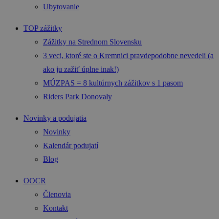
Ubytovanie
TOP zážitky
Zážitky na Strednom Slovensku
3 veci, ktoré ste o Kremnici pravdepodobne nevedeli (a
ako ju zažiť úplne inak!)
MÚZPAS = 8 kultúrnych zážitkov s 1 pasom
Riders Park Donovaly
Novinky a podujatia
Novinky
Kalendár podujatí
Blog
OOCR
Členovia
Kontakt