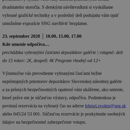
dvadsiateho storočia. S detskými návštevníkmi si vyskúšame
vybrané grafické techniky a v posledný deň podujatia vám opäť
umožníme expozície SNG navštíviť bezplatne.
23. september 2020 │ 10.00, 15.00, 17.00
Kde umenie odpočíva…
prechádzka vybranými časťami depozitárov galérie |
vstupné: deti
do 15 rokov: 2€, dospelí: 4€
Program vhodný od 12+
Výnimočne vás prevedieme vybranými časťami bežne
neprístupných priestorov depozitárov Slovenskej národnej galérie
a za prísnych bezpečnostných opatrení vám ukážeme, ako umenie,
ktoré práve nie je súčasťou výstavy, odpočíva. Podmienkou je
povinná rezervácia na vybraný čas na adrese
lektori.zvolen@sng.sk
alebo 045/24 53 001. Súčasťou rezervácie je poskytnutie osobných
údajov na bezpečnostné zabezpečenie vstupu.