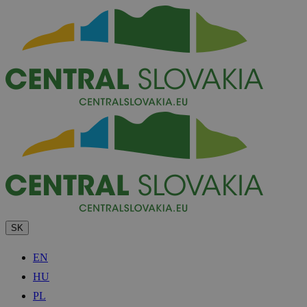
SK
EN
HU
PL