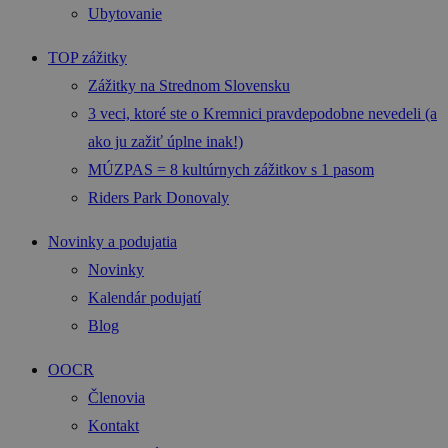
Ubytovanie
TOP zážitky
Zážitky na Strednom Slovensku
3 veci, ktoré ste o Kremnici pravdepodobne nevedeli (a
ako ju zažiť úplne inak!)
MÚZPAS = 8 kultúrnych zážitkov s 1 pasom
Riders Park Donovaly
Novinky a podujatia
Novinky
Kalendár podujatí
Blog
OOCR
Členovia
Kontakt