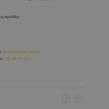
ej republiky.
l:
info@centralslovakia.eu
ón:
₊421 48 433 0850