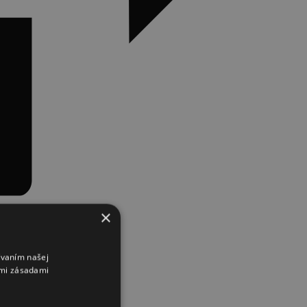
×
ívaním našej
imi zásadami