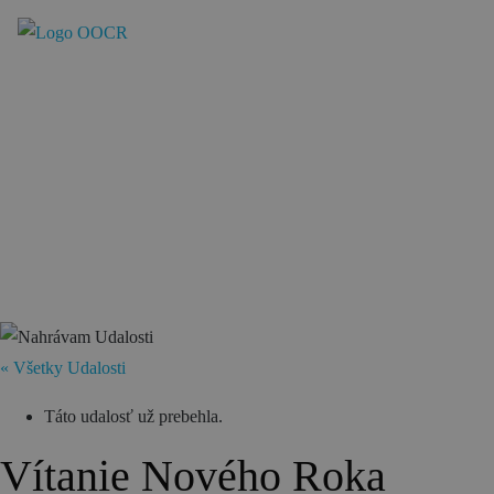
Región
Banská Bystrica
Zvolen
Kremnica
Krupina
Infocentrá
Zážitky
« Všetky Udalosti
História a kultúra
Táto udalosť už prebehla.
Relax a wellness
Vítanie Nového Roka
Šport a aktívny oddych