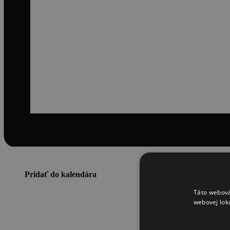
Pridať do kalendára
Táto webová
webovej lok