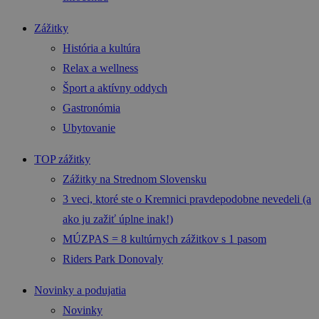
Zážitky
História a kultúra
Relax a wellness
Šport a aktívny oddych
Gastronómia
Ubytovanie
TOP zážitky
Zážitky na Strednom Slovensku
3 veci, ktoré ste o Kremnici pravdepodobne nevedeli (a
ako ju zažiť úplne inak!)
MÚZPAS = 8 kultúrnych zážitkov s 1 pasom
Riders Park Donovaly
Novinky a podujatia
Novinky