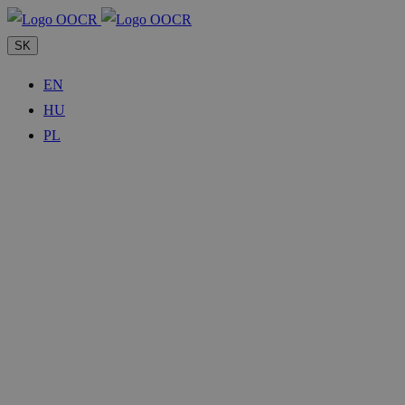
SK
EN
HU
PL