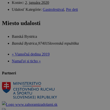
Koniec:
2. januára 2020
Udalosť Kategórie:
Gastrofestival
,
Pre deti
Miesto udalosti
Banská Bystrica
Banská Bystrica
,
97401
Slovenská republika
«
Vianočná dedina 2019
Namaľuj si ticho
»
Partneri