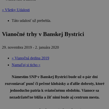
« Všetky Udalosti
Táto udalosť už prebehla.
Vianočné trhy v Banskej Bystrici
29. novembra 2019
-
2. januára 2020
«
Vianočná dedina 2019
Namaľuj si ticho
»
Námestím SNP v Banskej Bystrici bude už o pár dní
rozvoniavať punč či pečené klobásky a ďalšie dobroty, ktoré
jednoducho patria k sviatočnému obdobiu. Vianoce sa
nezadržateľne blížia a žiť nimi bude aj centrum mesta.