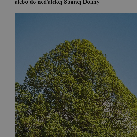
alebo do neďalekej Španej Doliny