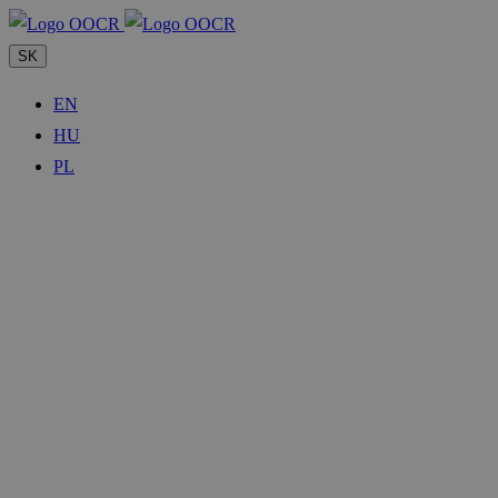
SK
EN
HU
PL