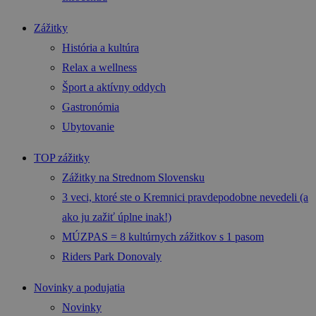
Zážitky
História a kultúra
Relax a wellness
Šport a aktívny oddych
Gastronómia
Ubytovanie
TOP zážitky
Zážitky na Strednom Slovensku
3 veci, ktoré ste o Kremnici pravdepodobne nevedeli (a
ako ju zažiť úplne inak!)
MÚZPAS = 8 kultúrnych zážitkov s 1 pasom
Riders Park Donovaly
Novinky a podujatia
Novinky