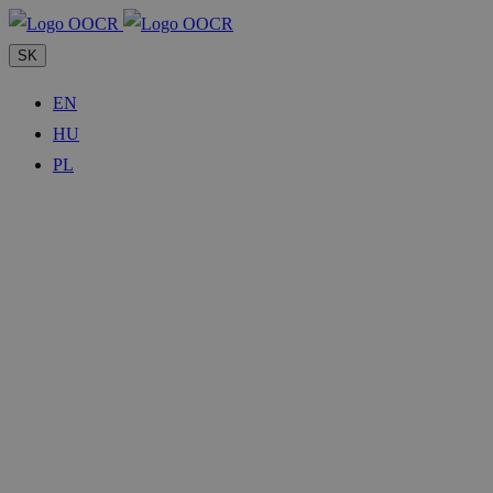
SK
EN
HU
PL