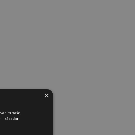
×
ívaním našej
imi zásadami