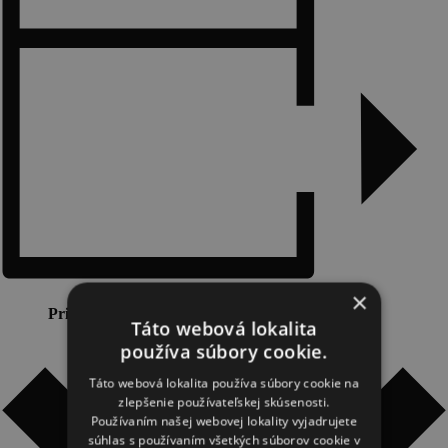
Novinky a podujatia
Novinky
Kalendár podujatí
Blog
OOCR
Členovia
Kontakt
×
Zverejnené dokumenty
Pridať do kalendára
Táto webová lokalita
používa súbory cookie.
Táto webová lokalita používa súbory cookie na
zlepšenie používateľskej skúsenosti.
Používaním našej webovej lokality vyjadrujete
súhlas s používaním všetkých súborov cookie v