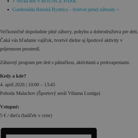
Zážitky
«
Veľká noc v BOUNCE PARK
Gardeniáda Banská Bystrica – festival jarnej záhrady
»
História a kultúra
Relax a wellness
Veľkonočné dopoludnie plné zábavy, pohybu a dobrodružstva pre deti.
Šport a aktívny oddych
Čaká vás hľadanie vajíčok, tvorivé dielne aj športové aktivity v
Gastronómia
príjemnom prostredí.
Ubytovanie
Zábavný program pre deti s pátračkou, aktivitami a prekvapeniami.
TOP zážitky
Kedy a kde?
Zážitky na Strednom Slovensku
4. apríl 2026 | 10:00 – 13:45
Pohoda Malachov (Športový areál Viliama Lustiga)
3 veci, ktoré ste o Kremnici pravdepodobne
nevedeli (a ako ju zažiť úplne inak!)
Vstupné:
MÚZPAS = 8 kultúrnych zážitkov s 1 pasom
5 € / dieťa (balíček v cene)
Riders Park Donovaly