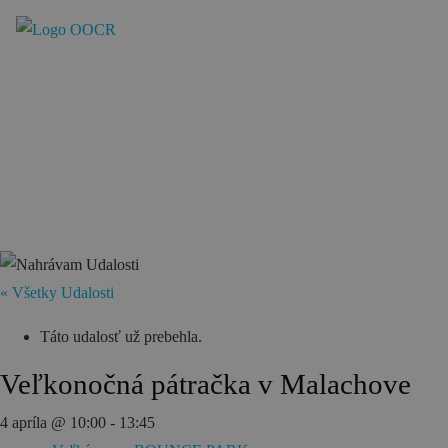
SK
REZERVÁCIA ZÁŽITKOV
Región
Banská Bystrica
Zvolen
« Všetky Udalosti
Kremnica
Krupina
Táto udalosť už prebehla.
Infocentrá
Veľkonočná pátračka v Malachove
4 apríla @ 10:00
-
13:45