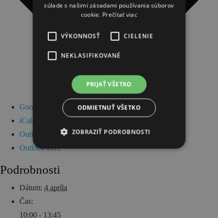
súlade s našimi zásadami používania súborov
cookie.
Prečítať viac
VÝKONNOSŤ
CIELENIE
NEKLASIFIKOVANÉ
PRIJAŤ VŠETKO
Google Kalendár
ODMIETNUŤ VŠETKO
iCalendar
ZOBRAZIŤ PODROBNOSTI
Outlook 365
Outlook Live
Podrobnosti
Dátum:
4 apríla
Čas:
10:00 - 13:45