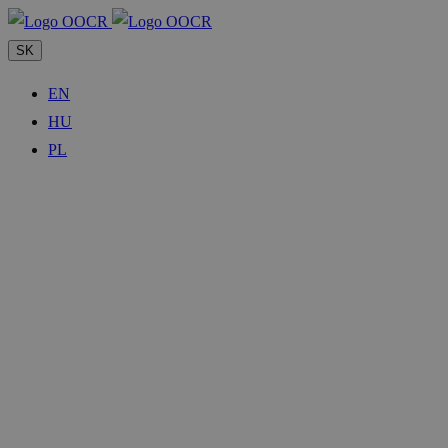
SK
EN
HU
PL