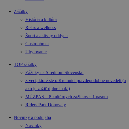
Zážitky
História a kultúra
Relax a wellness
Šport a aktívny oddych
Gastronómia
Ubytovanie
TOP zážitky
Zážitky na Strednom Slovensku
3 veci, ktoré ste o Kremnici pravdepodobne nevedeli (a
ako ju zažiť úplne inak!)
MÚZPAS = 8 kultúrnych zážitkov s 1 pasom
Riders Park Donovaly
Novinky a podujatia
Novinky