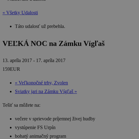
« Všetky Udalosti
Táto udalosť už prebehla.
VEĽKÁ NOC na Zámku Vígľaš
13. apríla 2017
-
17. apríla 2017
159EUR
«
Veľkonočné trhy, Zvolen
Sviatky jari na Zámku Vígľaš
»
Tešiť sa môžete na:
večere v sprievode príjemnej živej hudby
vystúpenie FS Urpín
bohatý animačný program