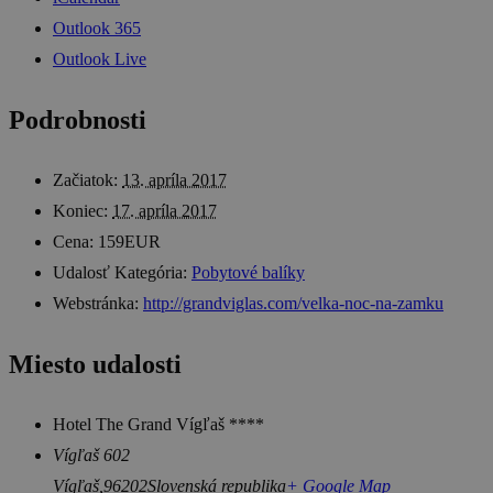
Outlook 365
Outlook Live
Podrobnosti
Začiatok:
13. apríla 2017
Koniec:
17. apríla 2017
Cena:
159EUR
Udalosť Kategória:
Pobytové balíky
Webstránka:
http://grandviglas.com/velka-noc-na-zamku
Miesto udalosti
Hotel The Grand Vígľaš ****
Vígľaš 602
Vígľaš
,
96202
Slovenská republika
+ Google Map