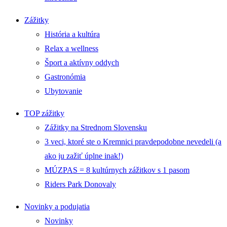
Zážitky
História a kultúra
Relax a wellness
Šport a aktívny oddych
Gastronómia
Ubytovanie
TOP zážitky
Zážitky na Strednom Slovensku
3 veci, ktoré ste o Kremnici pravdepodobne nevedeli (a
ako ju zažiť úplne inak!)
MÚZPAS = 8 kultúrnych zážitkov s 1 pasom
Riders Park Donovaly
Novinky a podujatia
Novinky