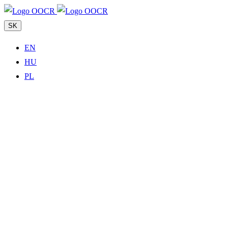
SK
EN
HU
PL