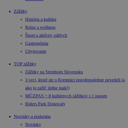
Zážitky
História a kultúra
Relax a wellness
Šport a aktívny oddych
Gastronómia
Ubytovanie
TOP zážitky
Zážitky na Strednom Slovensku
3 veci, ktoré ste o Kremnici pravdepodobne nevedeli (a
ako ju zažiť úplne inak!)
MÚZPAS = 8 kultúrnych zážitkov s 1 pasom
Riders Park Donovaly
Novinky a podujatia
Novinky