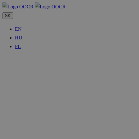
SK
EN
HU
PL