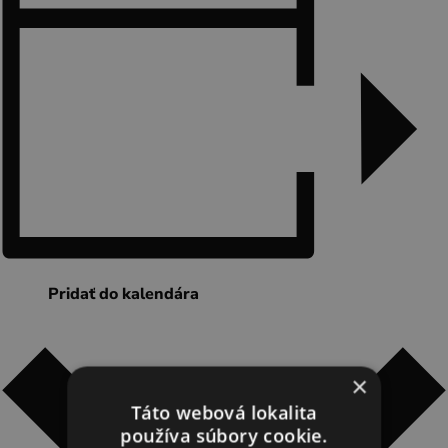
Novinky a podujatia
Novinky
Kalendár podujatí
Blog
OOCR
Členovia
Kontakt
Pridať do kalendára
Zverejnené dokumenty
×
Táto webová lokalita
používa súbory cookie.