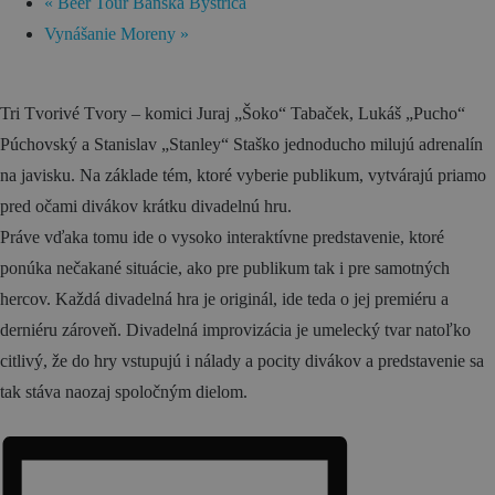
Zážitky
«
Beer Tour Banská Bystrica
Vynášanie Moreny
»
História a kultúra
Relax a wellness
Tri Tvorivé Tvory – komici Juraj „Šoko“ Tabaček, Lukáš „Pucho“
Šport a aktívny oddych
Púchovský a Stanislav „Stanley“ Staško jednoducho milujú adrenalín
Gastronómia
na javisku. Na základe tém, ktoré vyberie publikum, vytvárajú priamo
pred očami divákov krátku divadelnú hru.
Ubytovanie
Práve vďaka tomu ide o vysoko interaktívne predstavenie, ktoré
TOP zážitky
ponúka nečakané situácie, ako pre publikum tak i pre samotných
Zážitky na Strednom Slovensku
hercov. Každá divadelná hra je originál, ide teda o jej premiéru a
derniéru zároveň. Divadelná improvizácia je umelecký tvar natoľko
3 veci, ktoré ste o Kremnici pravdepodobne
citlivý, že do hry vstupujú i nálady a pocity divákov a predstavenie sa
nevedeli (a ako ju zažiť úplne inak!)
tak stáva naozaj spoločným dielom.
MÚZPAS = 8 kultúrnych zážitkov s 1 pasom
Riders Park Donovaly