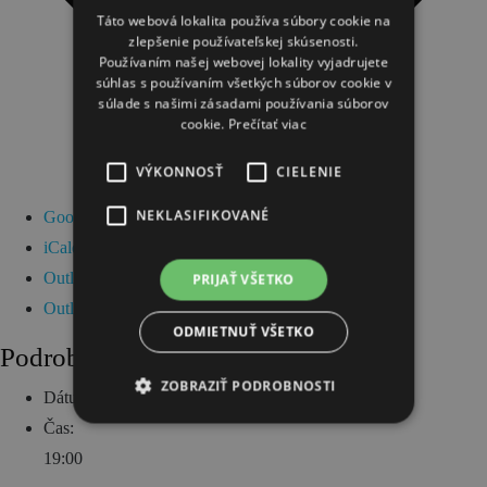
Táto webová lokalita používa súbory cookie na
zlepšenie používateľskej skúsenosti.
Používaním našej webovej lokality vyjadrujete
súhlas s používaním všetkých súborov cookie v
súlade s našimi zásadami používania súborov
cookie.
Prečítať viac
VÝKONNOSŤ
CIELENIE
NEKLASIFIKOVANÉ
Google Kalendár
iCalendar
Outlook 365
PRIJAŤ VŠETKO
Outlook Live
ODMIETNUŤ VŠETKO
Podrobnosti
ZOBRAZIŤ PODROBNOSTI
Dátum:
18 marca
Čas:
19:00