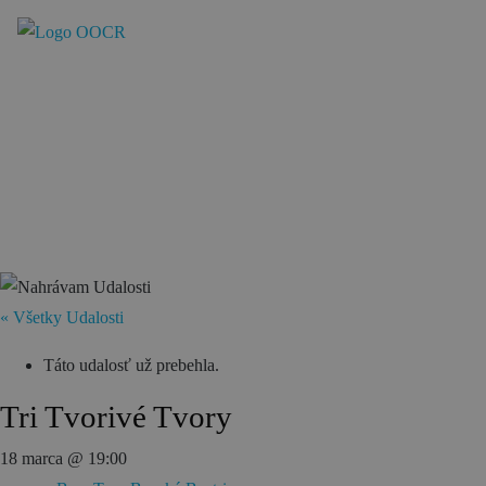
SK
REZERVÁCIA ZÁŽITKOV
Región
Banská Bystrica
Zvolen
« Všetky Udalosti
Kremnica
Krupina
Táto udalosť už prebehla.
Infocentrá
Tri Tvorivé Tvory
18 marca @ 19:00