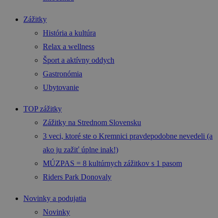
Zážitky
História a kultúra
Relax a wellness
Šport a aktívny oddych
Gastronómia
Ubytovanie
TOP zážitky
Zážitky na Strednom Slovensku
3 veci, ktoré ste o Kremnici pravdepodobne nevedeli (a
ako ju zažiť úplne inak!)
MÚZPAS = 8 kultúrnych zážitkov s 1 pasom
Riders Park Donovaly
Novinky a podujatia
Novinky