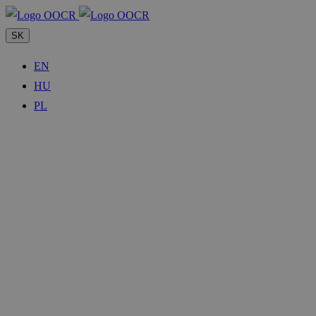
SK
EN
HU
PL