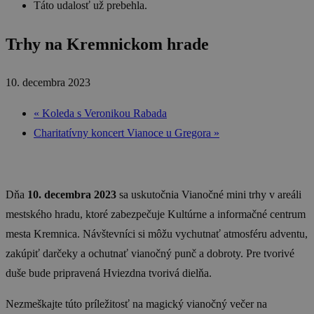
Táto udalosť už prebehla.
Trhy na Kremnickom hrade
10. decembra 2023
«
Koleda s Veronikou Rabada
Charitatívny koncert Vianoce u Gregora
»
Dňa
10. decembra 2023
sa uskutočnia Vianočné mini trhy v areáli
mestského hradu, ktoré zabezpečuje Kultúrne a informačné centrum
mesta Kremnica. Návštevníci si môžu vychutnať atmosféru adventu,
zakúpiť darčeky a ochutnať vianočný punč a dobroty. Pre tvorivé
duše bude pripravená Hviezdna tvorivá dielňa.
Nezmeškajte túto príležitosť na magický vianočný večer na