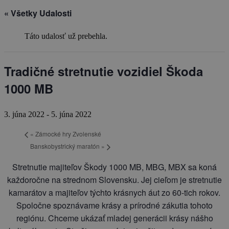
« Všetky Udalosti
Táto udalosť už prebehla.
Tradičné stretnutie vozidiel Škoda
1000 MB
3. júna 2022
-
5. júna 2022
«
Zámocké hry Zvolenské
Banskobystrický maratón
»
Stretnutie majiteľov Škody 1000 MB, MBG, MBX sa koná
každoročne na strednom Slovensku. Jej cieľom je stretnutie
kamarátov a majiteľov týchto krásnych áut zo 60-tich rokov.
Spoločne spoznávame krásy a prírodné zákutia tohoto
regiónu. Chceme ukázať mladej generácii krásy nášho