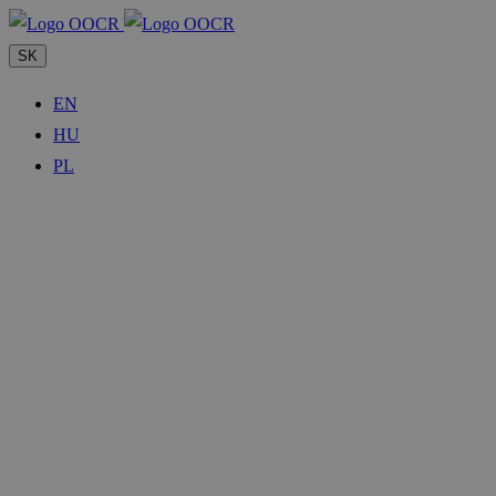
SK
EN
HU
PL