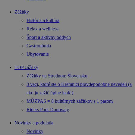
Zážitky
História a kultúra
Relax a wellness
Šport a aktívny oddych
Gastronómia
Ubytovanie
TOP zážitky
Zážitky na Strednom Slovensku
3 veci, ktoré ste o Kremnici pravdepodobne nevedeli (a
ako ju zažiť úplne inak!)
MÚZPAS = 8 kultúrnych zážitkov s 1 pasom
Riders Park Donovaly
Novinky a podujatia
Novinky