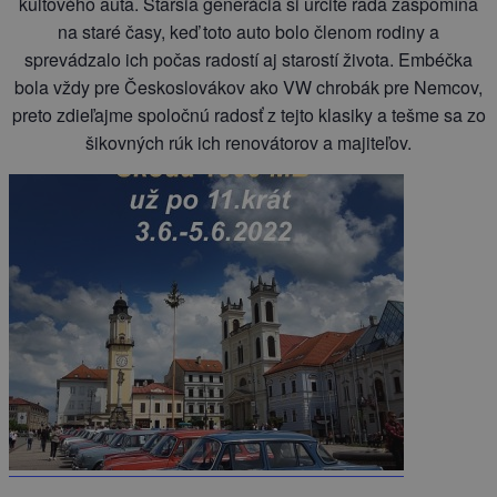
kultového auta. Staršia generácia si určite rada zaspomína
na staré časy, keď toto auto bolo členom rodiny a
sprevádzalo ich počas radostí aj starostí života. Embéčka
bola vždy pre Českoslovákov ako VW chrobák pre Nemcov,
preto zdieľajme spoločnú radosť z tejto klasiky a tešme sa zo
šikovných rúk ich renovátorov a majiteľov.