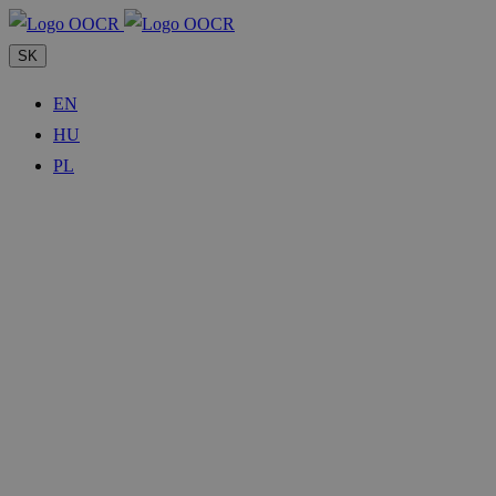
SK
EN
HU
PL