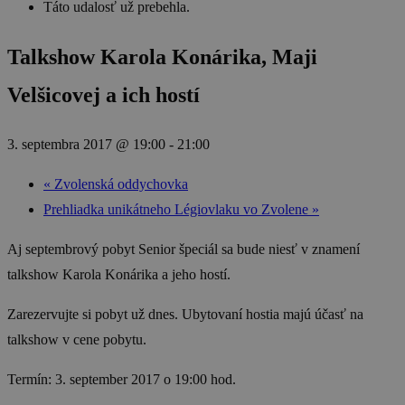
Táto udalosť už prebehla.
Talkshow Karola Konárika, Maji
Velšicovej a ich hostí
3. septembra 2017 @ 19:00
-
21:00
«
Zvolenská oddychovka
Prehliadka unikátneho Légiovlaku vo Zvolene
»
Aj septembrový pobyt Senior špeciál sa bude niesť v znamení
talkshow Karola Konárika a jeho hostí.
Zarezervujte si pobyt už dnes. Ubytovaní hostia majú účasť na
talkshow v cene pobytu.
Termín: 3. september 2017 o 19:00 hod.