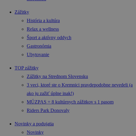
Zážitky
História a kultúra
Relax a wellness
Šport a aktívny oddych
Gastronómia
Ubytovanie
TOP zážitky
Zážitky na Strednom Slovensku
3 veci, ktoré ste o Kremnici pravdepodobne nevedeli (a
ako ju zažiť úplne inak!)
MÚZPAS = 8 kultúrnych zážitkov s 1 pasom
Riders Park Donovaly
Novinky a podujatia
Novinky