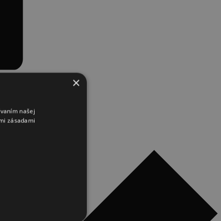
×
ívaním našej
imi zásadami