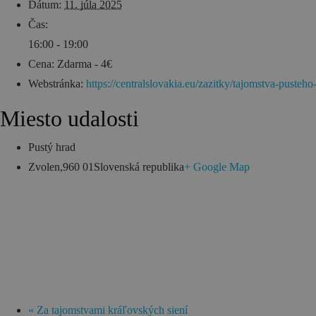
Dátum:
11. júla 2025
Čas:
16:00 - 19:00
Cena:
Zdarma - 4€
Webstránka:
https://centralslovakia.eu/zazitky/tajomstva-pusteho
Miesto udalosti
Pustý hrad
Zvolen
,
960 01
Slovenská republika
+ Google Map
«
Za tajomstvami kráľovských siení