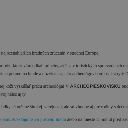
Blog
 najrozsiahlejších hradných zrúcanín v strednej Európe.
borník, ktorý vám odhalí príbehy, aké sa v turistických sprievodcoch n
mincí priamo na hrade a dozviete sa, ako archeológovia odkryli skrytý 
ARCHEOPIESKOVISKU
nej koži vyskúšať prácu archeológa! V
bud
j nález aj ty.
iadky sú určené širokej verejnosti, ale sú vhodné aj pre rodiny s deťmi
dolami.sk/sk/tajomstva-pusteho-hradu
alebo na mieste 15 minút pred zač