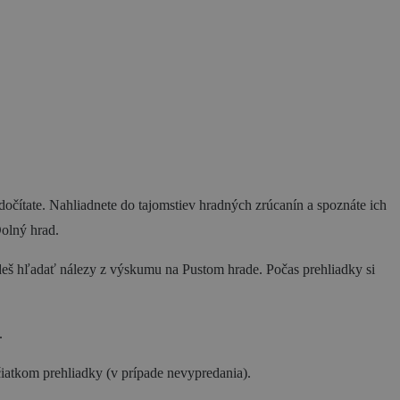
edočítate. Nahliadnete do tajomstiev hradných zrúcanín a spoznáte ich
Dolný hrad.
eš hľadať nálezy z výskumu na Pustom hrade. Počas prehliadky si
.
iatkom prehliadky (v prípade nevypredania).