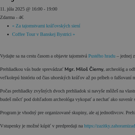
11. júla 2025 @ 16:00
-
19:00
Gastronómia
Zdarma - 4€
Ubytovanie
«
Za tajomstvami kráľovských siení
Coffee Tour v Banskej Bystrici
»
Vydajte sa na cestu časom a objavte tajomstvá
Pustého hradu
– jednej z
Mgr. Miloš Čierny
Prehliadkou vás bude sprevádzať
, archeológ a od
veľkolepú históriu od čias uhorských kráľov až po príbeh o falšovaní 
Počas prehliadky zvyšných dvoch prehliadok si navyše môžeš na vlast
budeš môcť pod dohľadom archeológa vykopať a nechať ako suvenír svo
Program je vhodný pre organizované skupiny, ale aj jednotlivcov. Prehl
Vstupenky je možné kúpiť v predpredaji na
https://zazitky.zahoramiza