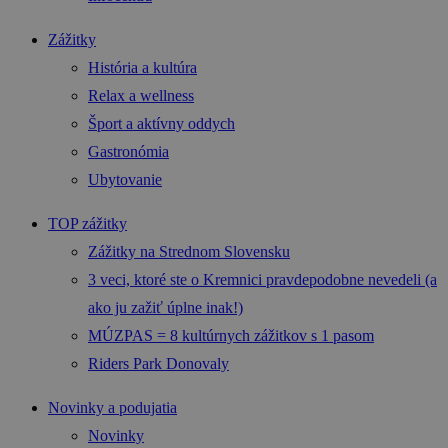
Zážitky
História a kultúra
Relax a wellness
Šport a aktívny oddych
Gastronómia
Ubytovanie
TOP zážitky
Zážitky na Strednom Slovensku
3 veci, ktoré ste o Kremnici pravdepodobne nevedeli (a
ako ju zažiť úplne inak!)
MÚZPAS = 8 kultúrnych zážitkov s 1 pasom
Riders Park Donovaly
Novinky a podujatia
Novinky