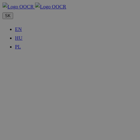
SK
EN
HU
PL