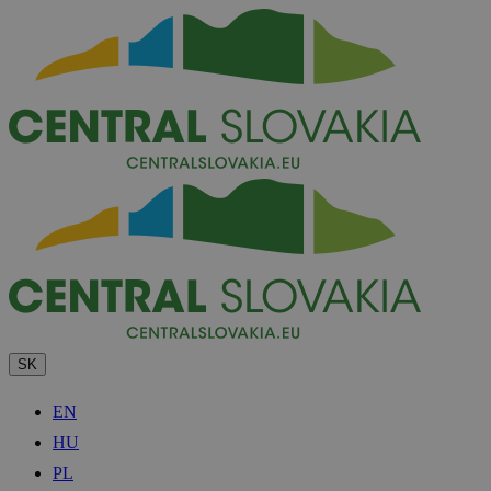
SK
EN
HU
PL