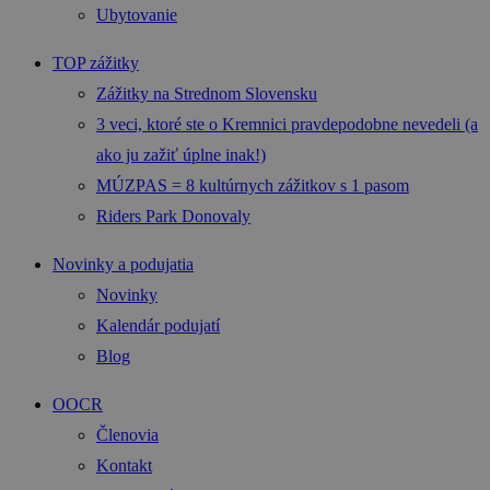
Ubytovanie
TOP zážitky
Zážitky na Strednom Slovensku
3 veci, ktoré ste o Kremnici pravdepodobne nevedeli (a
ako ju zažiť úplne inak!)
MÚZPAS = 8 kultúrnych zážitkov s 1 pasom
Riders Park Donovaly
Novinky a podujatia
Novinky
Kalendár podujatí
Blog
OOCR
Členovia
Kontakt