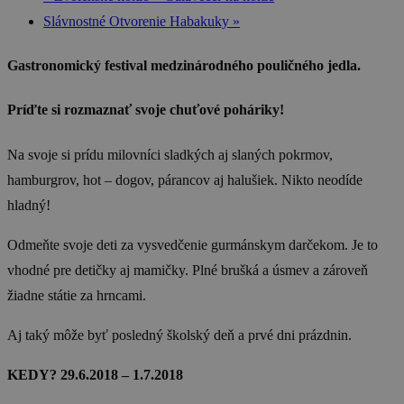
Slávnostné Otvorenie Habakuky
»
Gastronomický festival medzinárodného pouličného jedla.
Príďte si rozmaznať svoje chuťové poháriky!
Na svoje si prídu milovníci sladkých aj slaných pokrmov,
hamburgrov, hot – dogov, párancov aj halušiek. Nikto neodíde
hladný!
Odmeňte svoje deti za vysvedčenie gurmánskym darčekom. Je to
vhodné pre detičky aj mamičky. Plné brušká a úsmev a zároveň
žiadne státie za hrncami.
Aj taký môže byť posledný školský deň a prvé dni prázdnin.
KEDY? 29.6.2018 – 1.7.2018