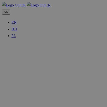
SK
EN
HU
PL