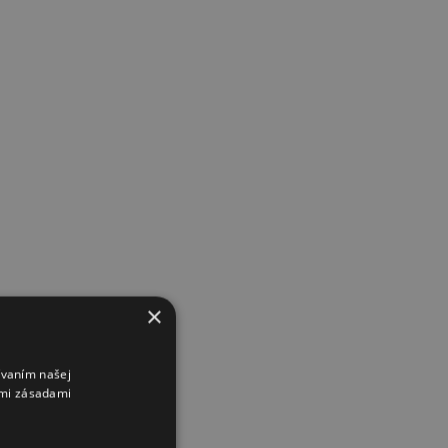
×
ívaním našej
imi zásadami