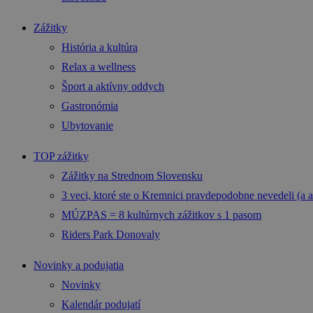
Zážitky
História a kultúra
Relax a wellness
Šport a aktívny oddych
Gastronómia
Ubytovanie
TOP zážitky
Zážitky na Strednom Slovensku
3 veci, ktoré ste o Kremnici pravdepodobne nevedeli (a a
MÚZPAS = 8 kultúrnych zážitkov s 1 pasom
Riders Park Donovaly
Novinky a podujatia
Novinky
Kalendár podujatí