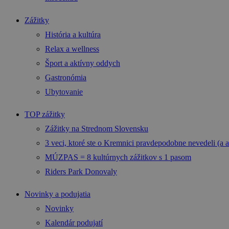
Zážitky
História a kultúra
Relax a wellness
Šport a aktívny oddych
Gastronómia
Ubytovanie
TOP zážitky
Zážitky na Strednom Slovensku
3 veci, ktoré ste o Kremnici pravdepodobne nevedeli (a a
MÚZPAS = 8 kultúrnych zážitkov s 1 pasom
Riders Park Donovaly
Novinky a podujatia
Novinky
Kalendár podujatí