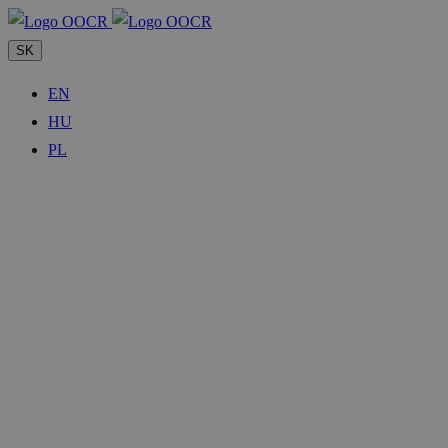
SK
EN
HU
PL