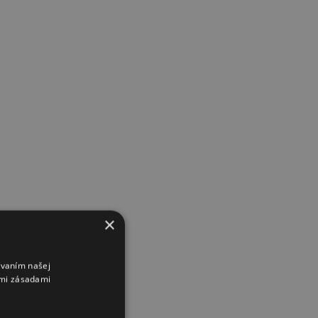
×
ívaním našej
imi zásadami