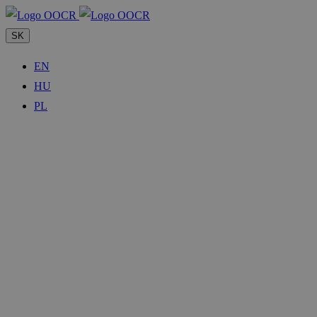
SK
EN
HU
PL