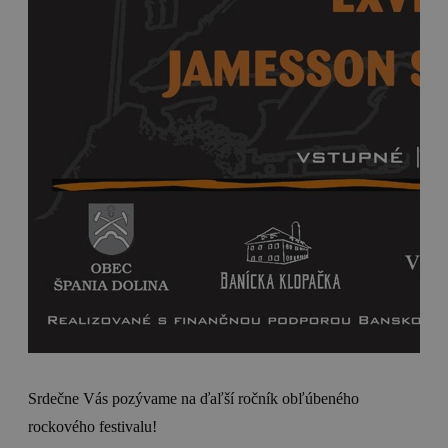
Srdečne Vás pozývame na ďaľší ročník obľúbeného
rockového festivalu!