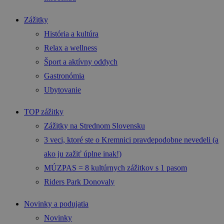
Zážitky
História a kultúra
Relax a wellness
Šport a aktívny oddych
Gastronómia
Ubytovanie
TOP zážitky
Zážitky na Strednom Slovensku
3 veci, ktoré ste o Kremnici pravdepodobne nevedeli (a
ako ju zažiť úplne inak!)
MÚZPAS = 8 kultúrnych zážitkov s 1 pasom
Riders Park Donovaly
Novinky a podujatia
Novinky