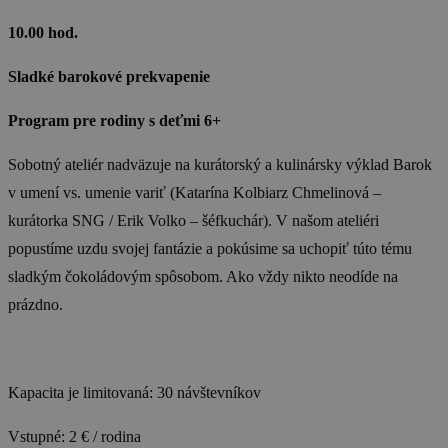
10.00 hod.
Sladké barokové prekvapenie
Program pre rodiny s deťmi 6+
Sobotný ateliér nadväzuje na kurátorský a kulinársky výklad Barok
v umení vs. umenie variť (Katarína Kolbiarz Chmelinová –
kurátorka SNG / Erik Volko – šéfkuchár). V našom ateliéri
popustíme uzdu svojej fantázie a pokúsime sa uchopiť túto tému
sladkým čokoládovým spôsobom. Ako vždy nikto neodíde na
prázdno.
Kapacita je limitovaná: 30 návštevníkov
Vstupné: 2 € / rodina