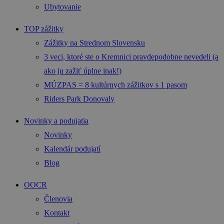
Ubytovanie
TOP zážitky
Zážitky na Strednom Slovensku
3 veci, ktoré ste o Kremnici pravdepodobne nevedeli (a
ako ju zažiť úplne inak!)
MÚZPAS = 8 kultúrnych zážitkov s 1 pasom
Riders Park Donovaly
Novinky a podujatia
Novinky
Kalendár podujatí
Blog
OOCR
Členovia
Kontakt