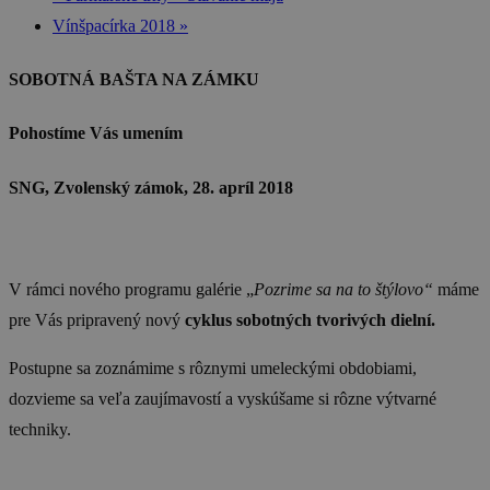
Vínšpacírka 2018
»
SOBOTNÁ BAŠTA NA ZÁMKU
Pohostíme Vás umením
SNG,
Zvolenský zámok, 28. apríl 2018
V rámci nového programu galérie „
Pozrime sa na to štýlovo“
máme
pre Vás pripravený nový
cyklus sobotných tvorivých dielní.
Postupne sa zoznámime s rôznymi umeleckými obdobiami,
dozvieme sa veľa zaujímavostí a vyskúšame si rôzne výtvarné
techniky.