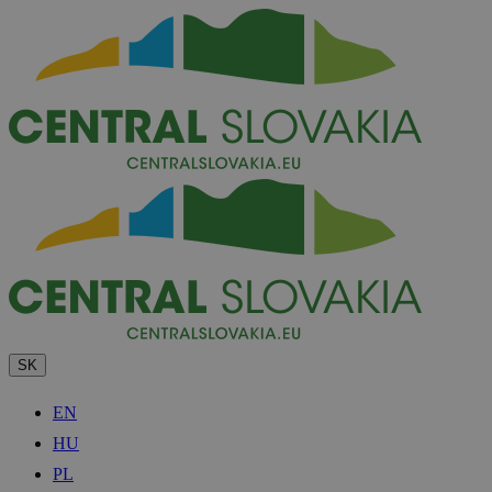
SK
EN
HU
PL