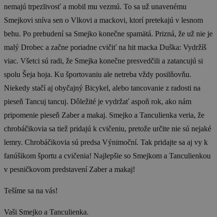
nemajú trpezlivosť a mobil mu vezmú. To sa už unavenému
Smejkovi sníva sen o Vlkovi a mackovi, ktorí pretekajú v lesnom
behu. Po prebudení sa Smejko konečne spamätá. Prizná, že už nie je
malý Drobec a začne poriadne cvičiť na hit macka Duška: Vydržíš
viac. Všetci sú radi, že Smejka konečne presvedčili a zatancujú si
spolu Šeja hoja. Ku športovaniu ale netreba vždy posilňovňu.
Niekedy stačí aj obyčajný Bicykel, alebo tancovanie z radosti na
pieseň Tancuj tancuj. Dôležité je vydržať aspoň rok, ako nám
pripomenie pieseň Zaber a makaj. Smejko a Tanculienka veria, že
chrobáčikovia sa tiež pridajú k cvičeniu, pretože určite nie sú nejaké
lemry. Chrobáčikovia sú predsa Výnimoční. Tak pridajte sa aj vy k
fanúšikom športu a cvičenia! Najlepšie so Smejkom a Tanculienkou
v pesničkovom predstavení Zaber a makaj!
Tešíme sa na vás!
Vaši Smejko a Tanculienka.