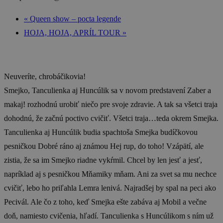
«
Queen show – pocta legende
HOJA, HOJA, APRÍL TOUR
»
Neuveríte, chrobáčikovia!
Smejko, Tanculienka aj Huncúlik sa v novom predstavení Zaber a
makaj! rozhodnú urobiť niečo pre svoje zdravie. A tak sa všetci traja
dohodnú, že začnú poctivo cvičiť. Všetci traja…teda okrem Smejka.
Tanculienka aj Huncúlik budia spachtoša Smejka budíčkovou
pesničkou Dobré ráno aj známou Hej rup, do toho! Vzápätí, ale
zistia, že sa im Smejko riadne vykŕmil. Chcel by len jesť a jesť,
napríklad aj s pesničkou Mňamiky mňam. Ani za svet sa mu nechce
cvičiť, lebo ho priľahla Lemra lenivá. Najradšej by spal na peci ako
Pecivál. Ale čo z toho, keď Smejka ešte zabáva aj Mobil a večne
doň, namiesto cvičenia, hľadí. Tanculienka s Huncúlikom s ním už