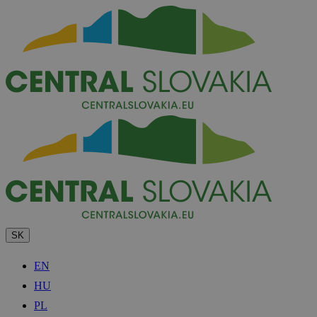
SK
EN
HU
PL