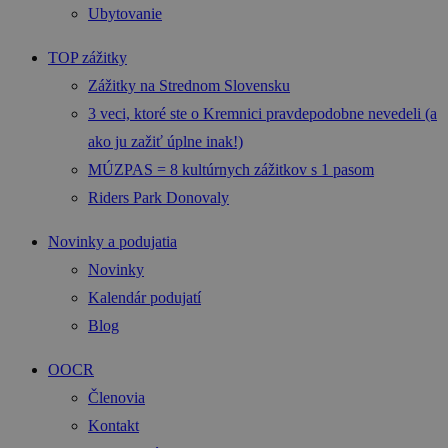
Ubytovanie
TOP zážitky
Zážitky na Strednom Slovensku
3 veci, ktoré ste o Kremnici pravdepodobne nevedeli (a
ako ju zažiť úplne inak!)
MÚZPAS = 8 kultúrnych zážitkov s 1 pasom
Riders Park Donovaly
Novinky a podujatia
Novinky
Kalendár podujatí
Blog
OOCR
Členovia
Kontakt