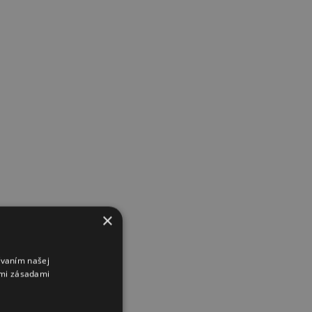
×
ívaním našej
imi zásadami