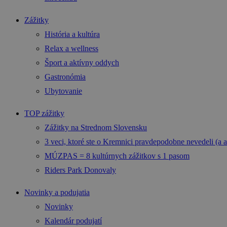
Zážitky
História a kultúra
Relax a wellness
Šport a aktívny oddych
Gastronómia
Ubytovanie
TOP zážitky
Zážitky na Strednom Slovensku
3 veci, ktoré ste o Kremnici pravdepodobne nevedeli (a a
MÚZPAS = 8 kultúrnych zážitkov s 1 pasom
Riders Park Donovaly
Novinky a podujatia
Novinky
Kalendár podujatí