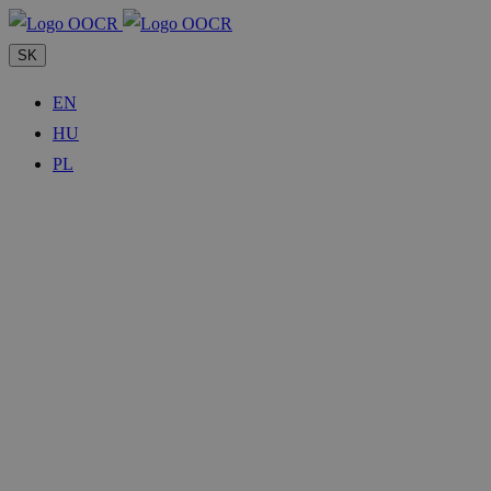
SK
EN
HU
PL