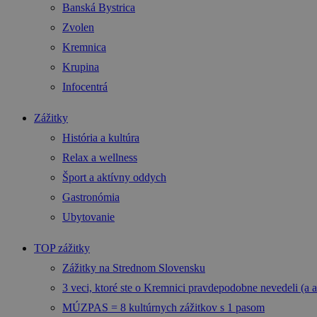
Banská Bystrica
Zvolen
Kremnica
Krupina
Infocentrá
Zážitky
História a kultúra
Relax a wellness
Šport a aktívny oddych
Gastronómia
Ubytovanie
TOP zážitky
Zážitky na Strednom Slovensku
3 veci, ktoré ste o Kremnici pravdepodobne nevedeli (a a
MÚZPAS = 8 kultúrnych zážitkov s 1 pasom