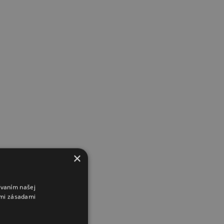
×
ívaním našej
imi zásadami