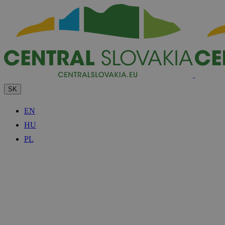
SK
EN
HU
PL