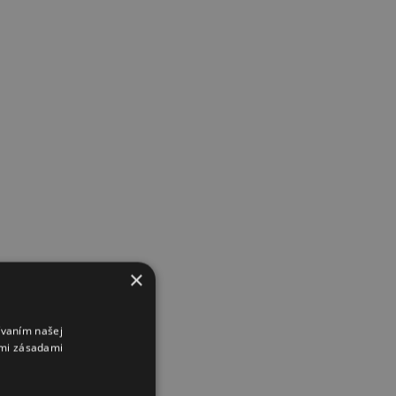
×
ívaním našej
imi zásadami