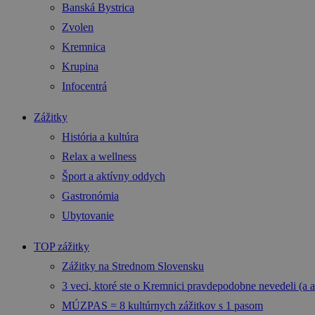
Banská Bystrica
Zvolen
Kremnica
Krupina
Infocentrá
Zážitky
História a kultúra
Relax a wellness
Šport a aktívny oddych
Gastronómia
Ubytovanie
TOP zážitky
Zážitky na Strednom Slovensku
3 veci, ktoré ste o Kremnici pravdepodobne nevedeli (a a
MÚZPAS = 8 kultúrnych zážitkov s 1 pasom