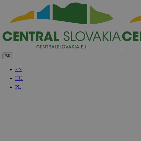
SK
EN
HU
PL