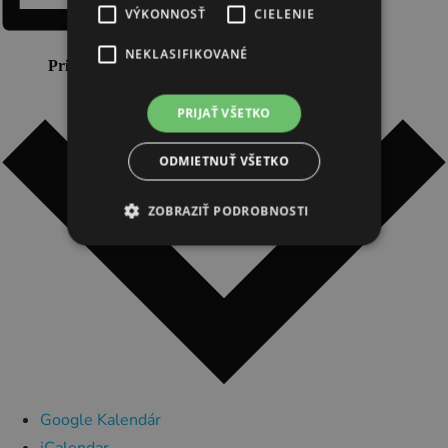
VÝKONNOSŤ
CIELENIE
NEKLASIFIKOVANÉ
Pridať do kalendára
PRIJAŤ VŠETKO
ODMIETNUŤ VŠETKO
ZOBRAZIŤ PODROBNOSTI
Google Kalendár
iCalendar