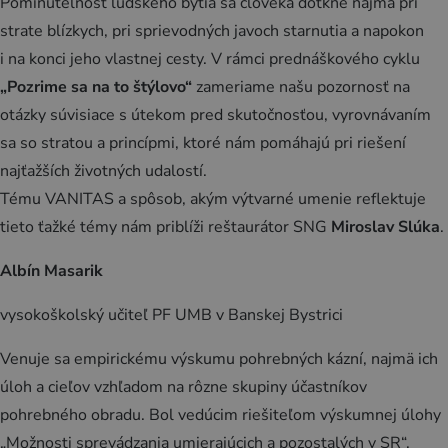
Pominuteľnosť ľudského bytia sa človeka dotkne najmä pri
strate blízkych, pri sprievodných javoch starnutia a napokon
Novinky a podujatia
i na konci jeho vlastnej cesty. V rámci prednáškového cyklu
Novinky
„Pozrime sa na to štýlovo“
zameriame našu pozornosť na
otázky súvisiace s útekom pred skutočnosťou, vyrovnávaním
Kalendár podujatí
sa so stratou a princípmi, ktoré nám pomáhajú pri riešení
Blog
najťažších životných udalostí.
OOCR
Tému VANITAS a spôsob, akým výtvarné umenie reflektuje
tieto ťažké témy nám priblíži reštaurátor SNG
Miroslav Slúka
.
Členovia
Kontakt
Albín Masarik
Zverejnené dokumenty
vysokoškolský učiteľ PF UMB v Banskej Bystrici
Venuje sa empirickému výskumu pohrebných kázní, najmä ich
úloh a cieľov vzhľadom na rôzne skupiny účastníkov
pohrebného obradu. Bol vedúcim riešiteľom výskumnej úlohy
„Možnosti sprevádzania umierajúcich a pozostalých v SR“.