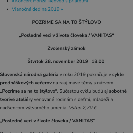
Zážitky
«
Koncert Honza Nedvěd s priateľmi
Vianočná dedina 2019
»
História a kultúra
POZRIME SA NA TO ŠTÝLOVO
Relax a wellness
Šport a aktívny oddych
„Posledné veci v živote človeka / VANITAS“
Gastronómia
Zvolenský zámok
Ubytovanie
Štvrtok 28. november 2019│18.00
TOP zážitky
Slovenská národná galéria
v roku 2019 pokračuje v
cykle
Zážitky na Strednom Slovensku
prednáškových večerov
na zaujímavé témy s názvom
3 veci, ktoré ste o Kremnici pravdepodobne
„Pozrime sa na to štýlovo“
. Súčasťou cyklu budú aj
sobotné
nevedeli (a ako ju zažiť úplne inak!)
tvorivé ateliéry
venované rodinám s deťmi, mládeži a
nadšencom výtvarného umenia.
Vstup 2,70 €.
MÚZPAS = 8 kultúrnych zážitkov s 1 pasom
Riders Park Donovaly
„Posledné veci v živote človeka / VANITAS“