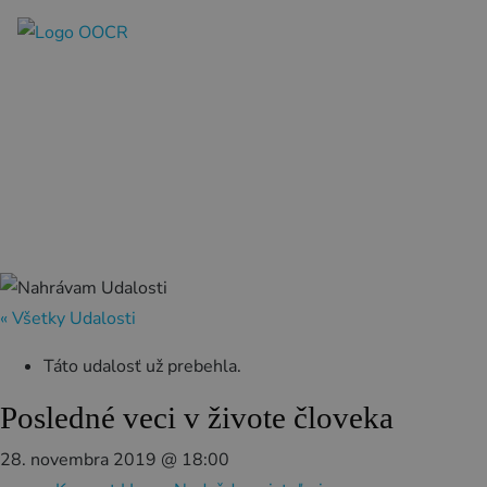
SK
REZERVÁCIA ZÁŽITKOV
Región
Banská Bystrica
Zvolen
« Všetky Udalosti
Kremnica
Krupina
Táto udalosť už prebehla.
Infocentrá
Posledné veci v živote človeka
28. novembra 2019 @ 18:00