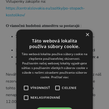
Vstupenky zakúpite na:
https://centralslovakia.eu/zazitky/po-stopach-
kostolikov/
:
O vianočnú hudobnú atmosféru sa postarajú
×
: Duo
7.12. 2024 v Hronseku
Matúša Kucbela –
Táto webová lokalita
orgán a
tamburíny
Juraja Oravca –
používa súbory cookie.
: Folkórna skupina
14.12. 2024 v Čeríne
Čerinci
Táto webová lokalita používa súbory cookie na
: Folklórna skupina
4.1. 2024 v Čeríne
Duo Otec a
zlepšenie používateľskej skúsenosti.
Používaním našej webovej lokality vyjadrujete
syn Fiľovci
súhlas s používaním všetkých súborov cookie v
súlade s našimi zásadami používania súborov
Neváhajte, a rezervujte si svoje miesto už dnes cez náš
cookie.
Prečítať viac
rezervačný systém. Minimálna kapacita pre konanie
tohto zážitku je 20 osôb. Ak sa minimálna kapacita
VÝKONNOSŤ
CIELENIE
nenaplní, (vždy do štvrtka, pred konaním zážitku, do
NEKLASIFIKOVANÉ
12.00) zážitok BUDE ZRUŠENÝ.