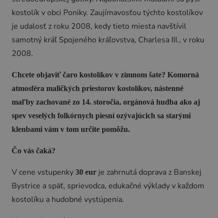
kostolík v obci Poniky. Zaujímavosťou týchto kostolíkov
je udalosť z roku 2008, kedy tieto miesta navštívil
samotný kráľ Spojeného kráľovstva, Charlesa III., v roku
2008.
Chcete objaviť čaro kostolíkov v zimnom šate? Komorná
atmosféra maličkých priestorov kostolíkov, nástenné
maľby zachované zo 14. storočia, orgánová hudba ako aj
spev veselých folkórnych piesní ozývajúcich sa starými
klenbami vám v tom určite pomôžu.
Čo vás čaká?
V cene vstupenky
je zahrnutá doprava z Banskej
30 eur
Bystrice a späť, sprievodca, edukačné výklady v každom
kostolíku a hudobné vystúpenia.