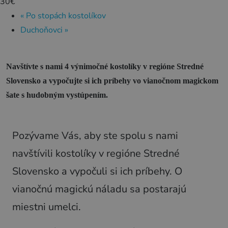
Zážitky
30€
«
Po stopách kostolíkov
História a kultúra
Duchoňovci
»
Relax a wellness
Šport a aktívny oddych
Navštívte s nami 4 výnimočné kostolíky v regióne Stredné
Gastronómia
Slovensko a vypočujte si ich príbehy vo vianočnom magickom
šate s hudobným vystúpením.
Ubytovanie
TOP zážitky
Pozývame Vás, aby ste spolu s nami
Zážitky na Strednom Slovensku
navštívili kostolíky v regióne Stredné
3 veci, ktoré ste o Kremnici pravdepodobne
Slovensko a vypočuli si ich príbehy. O
nevedeli (a ako ju zažiť úplne inak!)
vianočnú magickú náladu sa postarajú
MÚZPAS = 8 kultúrnych zážitkov s 1 pasom
miestni umelci.
Riders Park Donovaly