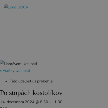
SK
REZERVÁCIA ZÁŽITKOV
Región
Banská Bystrica
Zvolen
« Všetky Udalosti
Kremnica
Krupina
Táto udalosť už prebehla.
Infocentrá
Po stopách kostolíkov
14. decembra 2024 @ 8:30
-
11:30