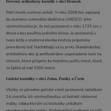
Drevený artikulárny kostolík v obci Hronsek
Novinky a podujatia
Patrí medzi svetový unikát. V roku 2008 bol zapísaný
do zoznamu svetového dedičstva UNESCO. Jeho
Novinky
výnimočnosťou je, že bol postavený v roku 1725 len z
Kalendár podujatí
dreva a bez použitia jediného klinca. Je postavený v
Blog
tvare kríža a vnútorná klenba kostola pripomína
OOCR
prevrátenú loď. Nachádzajú sa tu prvky škandinávskej
architektúry ako aj amfiteatrálne usporiadanie lavíc na
Členovia
chóroch, ktoré prispelo ku hojnému počtu miest, ktoré
Kontakt
sa šplhá až nad 1000 miest.
Zverejnené dokumenty
Gotické kostolíky v obci Zolná, Poniky a Čerín
Všetky sú pôvodne gotické a boli postavené začiatkom
14.storočia. Ich výnimočnosťou sú bohaté nástenné
maľby, vďaka ktorým sú kostolíky unikátom
stredoeurópskej gotiky. Najbohatšími maľbami sa pýši