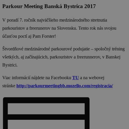
Parkour Meeting Banská Bystrica 2017
V poradí 7. ročník najväčšieho medzinárodného stretnutia
parkouristov a freerunerov na Slovensku. Tento rok nás svojou
účasťou poctí aj Pam Forster!
Štvordňové medzinárodné parkourové podujatie – spoločný tréning
všetkých, aj začínajúcich, parkouristov a freerunnerov, v Banskej
Bystrici.
Viac informácií nájdete na Facebooku
TU
a na webovej
stránke
http://parkourmeetingbb.mozello.com/registracia/