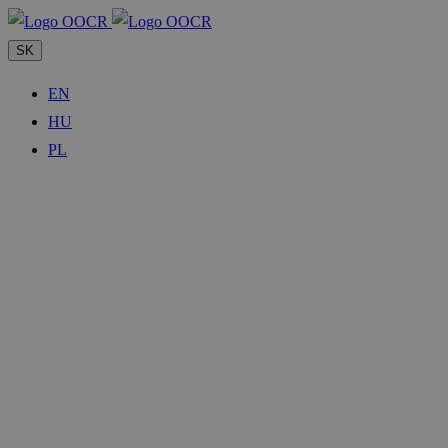
SK
EN
HU
PL