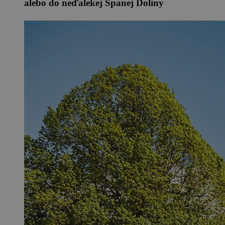
alebo do neďalekej Španej Doliny