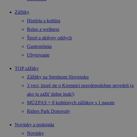
Zážitky
História a kultúra
Relax a wellness
Šport a aktívny oddych
Gastronómia
Ubytovanie
TOP zážitky
Zážitky na Strednom Slovensku
3 veci, ktoré ste o Kremnici pravdepodobne nevedeli (a
ako ju zažiť úplne inak!)
MÚZPAS = 8 kultúrnych zážitkov s 1 pasom
Riders Park Donovaly
Novinky a podujatia
Novinky